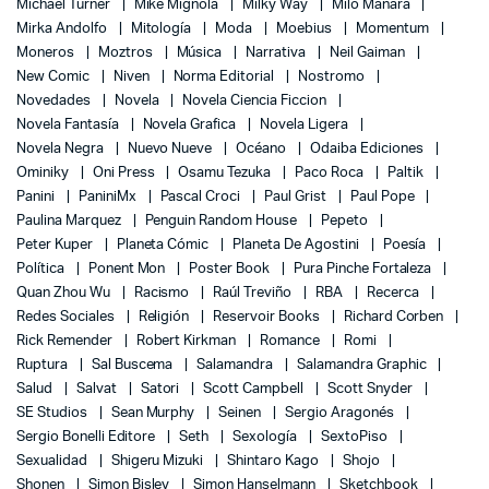
Michael Turner
Mike Mignola
Milky Way
Milo Manara
Mirka Andolfo
Mitología
Moda
Moebius
Momentum
Moneros
Moztros
Música
Narrativa
Neil Gaiman
New Comic
Niven
Norma Editorial
Nostromo
Novedades
Novela
Novela Ciencia Ficcion
Novela Fantasía
Novela Grafica
Novela Ligera
Novela Negra
Nuevo Nueve
Océano
Odaiba Ediciones
Ominiky
Oni Press
Osamu Tezuka
Paco Roca
Paltik
Panini
PaniniMx
Pascal Croci
Paul Grist
Paul Pope
Paulina Marquez
Penguin Random House
Pepeto
Peter Kuper
Planeta Cómic
Planeta De Agostini
Poesía
Política
Ponent Mon
Poster Book
Pura Pinche Fortaleza
Quan Zhou Wu
Racismo
Raúl Treviño
RBA
Recerca
Redes Sociales
Religión
Reservoir Books
Richard Corben
Rick Remender
Robert Kirkman
Romance
Romi
Ruptura
Sal Buscema
Salamandra
Salamandra Graphic
Salud
Salvat
Satori
Scott Campbell
Scott Snyder
SE Studios
Sean Murphy
Seinen
Sergio Aragonés
Sergio Bonelli Editore
Seth
Sexología
SextoPiso
Sexualidad
Shigeru Mizuki
Shintaro Kago
Shojo
Shonen
Simon Bisley
Simon Hanselmann
Sketchbook