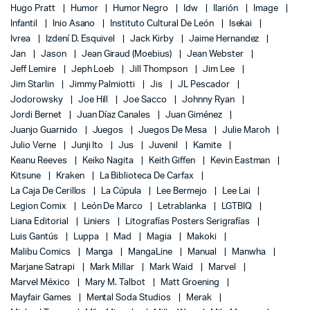
Hugo Pratt
Humor
Humor Negro
Idw
Ilarión
Image
Infantil
Inio Asano
Instituto Cultural De León
Isekai
Ivrea
Izdení D. Esquivel
Jack Kirby
Jaime Hernandez
Jan
Jason
Jean Giraud (Moebius)
Jean Webster
Jeff Lemire
Jeph Loeb
Jill Thompson
Jim Lee
Jim Starlin
Jimmy Palmiotti
Jis
JL Pescador
Jodorowsky
Joe Hill
Joe Sacco
Johnny Ryan
Jordi Bernet
Juan Díaz Canales
Juan Giménez
Juanjo Guarnido
Juegos
Juegos De Mesa
Julie Maroh
Julio Verne
Junji Ito
Jus
Juvenil
Kamite
Keanu Reeves
Keiko Nagita
Keith Giffen
Kevin Eastman
Kitsune
Kraken
La Biblioteca De Carfax
La Caja De Cerillos
La Cúpula
Lee Bermejo
Lee Lai
Legion Comix
León De Marco
Letrablanka
LGTBIQ
Liana Editorial
Liniers
Litografías Posters Serigrafías
Luis Gantús
Luppa
Mad
Magia
Makoki
Malibu Comics
Manga
MangaLine
Manual
Manwha
Marjane Satrapi
Mark Millar
Mark Waid
Marvel
Marvel México
Mary M. Talbot
Matt Groening
Mayfair Games
Mental Soda Studios
Merak