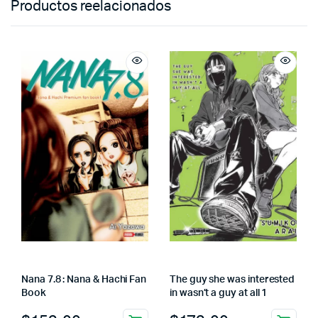
Productos reelacionados
Nana 7.8 : Nana & Hachi Fan
The guy she was interested
Book
in wasn’t a guy at all 1