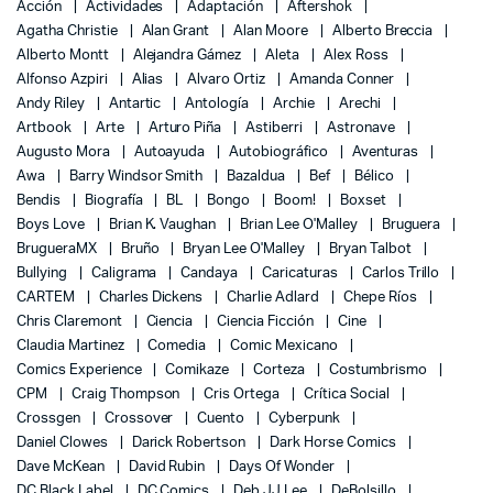
Acción
Actividades
Adaptación
Aftershok
Agatha Christie
Alan Grant
Alan Moore
Alberto Breccia
Alberto Montt
Alejandra Gámez
Aleta
Alex Ross
Alfonso Azpiri
Alias
Alvaro Ortiz
Amanda Conner
Andy Riley
Antartic
Antología
Archie
Arechi
Artbook
Arte
Arturo Piña
Astiberri
Astronave
Augusto Mora
Autoayuda
Autobiográfico
Aventuras
Awa
Barry Windsor Smith
Bazaldua
Bef
Bélico
Bendis
Biografía
BL
Bongo
Boom!
Boxset
Boys Love
Brian K. Vaughan
Brian Lee O'Malley
Bruguera
BrugueraMX
Bruño
Bryan Lee O'Malley
Bryan Talbot
Bullying
Caligrama
Candaya
Caricaturas
Carlos Trillo
CARTEM
Charles Dickens
Charlie Adlard
Chepe Ríos
Chris Claremont
Ciencia
Ciencia Ficción
Cine
Claudia Martinez
Comedia
Comic Mexicano
Comics Experience
Comikaze
Corteza
Costumbrismo
CPM
Craig Thompson
Cris Ortega
Crítica Social
Crossgen
Crossover
Cuento
Cyberpunk
Daniel Clowes
Darick Robertson
Dark Horse Comics
Dave McKean
David Rubin
Days Of Wonder
DC Black Label
DC Comics
Deb JJ Lee
DeBolsillo