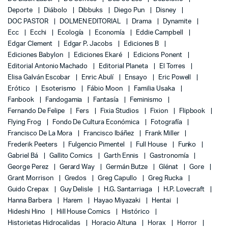
Deporte
Diábolo
Dibbuks
Diego Pun
Disney
DOC PASTOR
DOLMEN EDITORIAL
Drama
Dynamite
Ecc
Ecchi
Ecología
Economía
Eddie Campbell
Edgar Clement
Edgar P. Jacobs
Ediciones B
Ediciones Babylon
Ediciones Ekaré
Edicions Ponent
Editorial Antonio Machado
Editorial Planeta
El Torres
Elisa Galván Escobar
Enric Abulí
Ensayo
Eric Powell
Erótico
Esoterismo
Fábio Moon
Familia Usaka
Fanbook
Fandogamia
Fantasía
Feminismo
Fernando De Felipe
Fers
Fixia Studios
Fixion
Flipbook
Flying Frog
Fondo De Cultura Económica
Fotografía
Francisco De La Mora
Francisco Ibáñez
Frank Miller
Frederik Peeters
Fulgencio Pimentel
Full House
Funko
Gabriel Bá
Gallito Comics
Garth Ennis
Gastronomía
George Perez
Gerard Way
Germán Butze
Glénat
Gore
Grant Morrison
Gredos
Greg Capullo
Greg Rucka
Guido Crepax
Guy Delisle
H.G. Santarriaga
H.P. Lovecraft
Hanna Barbera
Harem
Hayao Miyazaki
Hentai
Hideshi Hino
Hill House Comics
Histórico
Historietas Hidrocalidas
Horacio Altuna
Horax
Horror