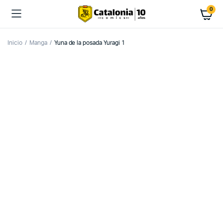
0
Inicio
Manga
Yuna de la posada Yuragi 1