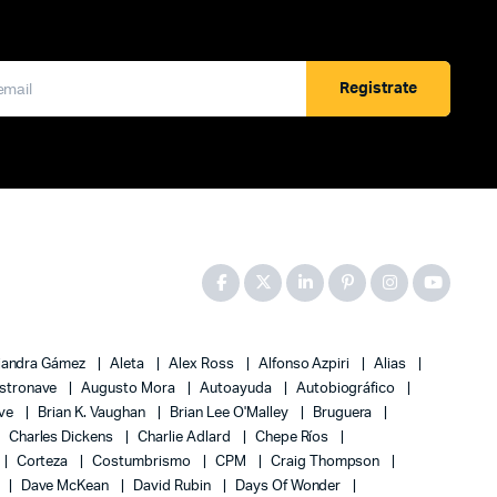
Registrate
jandra Gámez
Aleta
Alex Ross
Alfonso Azpiri
Alias
stronave
Augusto Mora
Autoayuda
Autobiográfico
ove
Brian K. Vaughan
Brian Lee O'Malley
Bruguera
Charles Dickens
Charlie Adlard
Chepe Ríos
Corteza
Costumbrismo
CPM
Craig Thompson
Dave McKean
David Rubin
Days Of Wonder