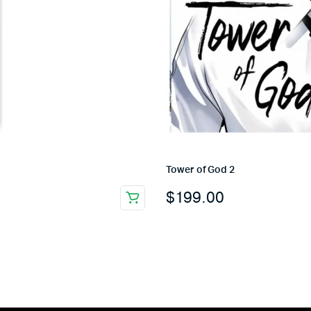
Tower of God 2
$
199.00