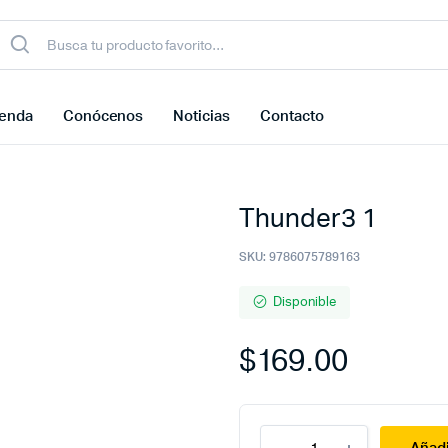
ienda
Conócenos
Noticias
Contacto
Thunder3 1
SKU:
9786075789163
Disponible
$
169.00
Thunder3