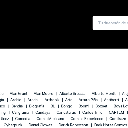
tie
Alan Grant
Alan Moore
Alberto Breccia
Alberto Montt
Ale
gía
Archie
Arechi
Artbook
Arte
Arturo Piña
Astiberri
A
lico
Bendis
Biografía
BL
Bongo
Boom!
Boxset
Boys L
ying
Caligrama
Candaya
Caricaturas
Carlos Trillo
CARTEM
rtinez
Comedia
Comic Mexicano
Comics Experience
Comikaze
Cyberpunk
Daniel Clowes
Darick Robertson
Dark Horse Comics