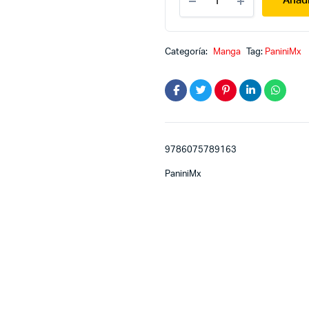
Añadi
1
quantity
Categoría:
Manga
Tag:
PaniniMx
9786075789163
PaniniMx