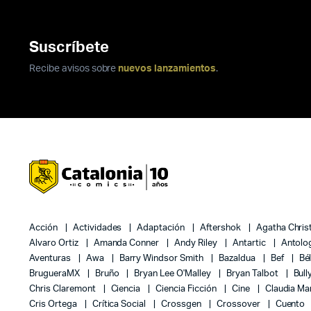
Suscríbete
Recibe avisos sobre
nuevos lanzamientos
.
Acción
Actividades
Adaptación
Aftershok
Agatha Chris
Alvaro Ortiz
Amanda Conner
Andy Riley
Antartic
Antolo
Aventuras
Awa
Barry Windsor Smith
Bazaldua
Bef
Bé
BrugueraMX
Bruño
Bryan Lee O'Malley
Bryan Talbot
Bull
Chris Claremont
Ciencia
Ciencia Ficción
Cine
Claudia Ma
Cris Ortega
Crítica Social
Crossgen
Crossover
Cuento