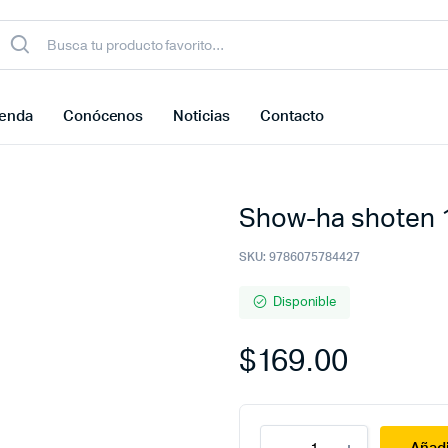
ienda
Conócenos
Noticias
Contacto
Show-ha shoten 
SKU:
9786075784427
Disponible
$
169.00
Show-