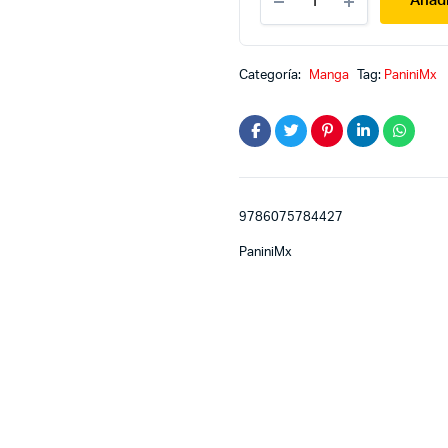
Añadi
ha
shoten
1
quantity
Categoría:
Manga
Tag:
PaniniMx
9786075784427
PaniniMx