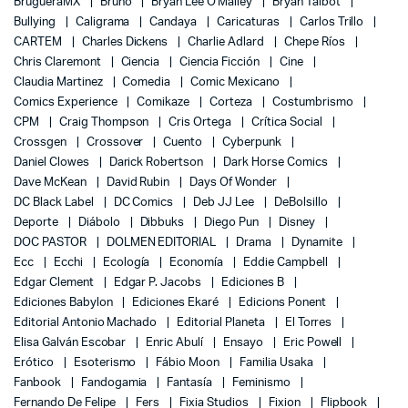
BrugueraMX
Bruño
Bryan Lee O'Malley
Bryan Talbot
Bullying
Caligrama
Candaya
Caricaturas
Carlos Trillo
CARTEM
Charles Dickens
Charlie Adlard
Chepe Ríos
Chris Claremont
Ciencia
Ciencia Ficción
Cine
Claudia Martinez
Comedia
Comic Mexicano
Comics Experience
Comikaze
Corteza
Costumbrismo
CPM
Craig Thompson
Cris Ortega
Crítica Social
Crossgen
Crossover
Cuento
Cyberpunk
Daniel Clowes
Darick Robertson
Dark Horse Comics
Dave McKean
David Rubin
Days Of Wonder
DC Black Label
DC Comics
Deb JJ Lee
DeBolsillo
Deporte
Diábolo
Dibbuks
Diego Pun
Disney
DOC PASTOR
DOLMEN EDITORIAL
Drama
Dynamite
Ecc
Ecchi
Ecología
Economía
Eddie Campbell
Edgar Clement
Edgar P. Jacobs
Ediciones B
Ediciones Babylon
Ediciones Ekaré
Edicions Ponent
Editorial Antonio Machado
Editorial Planeta
El Torres
Elisa Galván Escobar
Enric Abulí
Ensayo
Eric Powell
Erótico
Esoterismo
Fábio Moon
Familia Usaka
Fanbook
Fandogamia
Fantasía
Feminismo
Fernando De Felipe
Fers
Fixia Studios
Fixion
Flipbook