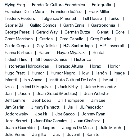
Flying Frog
Fondo De Cultura Económica
Fotografía
Francisco De La Mora
Francisco Ibáñez
Frank Miller
Frederik Peeters
Fulgencio Pimentel
Full House
Funko
Gabriel Bá
Gallito Comics
Garth Ennis
Gastronomía
George Perez
Gerard Way
Germán Butze
Glénat
Gore
Grant Morrison
Gredos
Greg Capullo
Greg Rucka
Guido Crepax
Guy Delisle
H.G. Santarriaga
H.P. Lovecraft
Hanna Barbera
Harem
Hayao Miyazaki
Hentai
Hideshi Hino
Hill House Comics
Histórico
Historietas Hidrocalidas
Horacio Altuna
Horax
Horror
Hugo Pratt
Humor
Humor Negro
Idw
Ilarión
Image
Infantil
Inio Asano
Instituto Cultural De León
Isekai
Ivrea
Izdení D. Esquivel
Jack Kirby
Jaime Hernandez
Jan
Jason
Jean Giraud (Moebius)
Jean Webster
Jeff Lemire
Jeph Loeb
Jill Thompson
Jim Lee
Jim Starlin
Jimmy Palmiotti
Jis
JL Pescador
Jodorowsky
Joe Hill
Joe Sacco
Johnny Ryan
Jordi Bernet
Juan Díaz Canales
Juan Giménez
Juanjo Guarnido
Juegos
Juegos De Mesa
Julie Maroh
Julio Verne
Junji Ito
Jus
Juvenil
Kamite