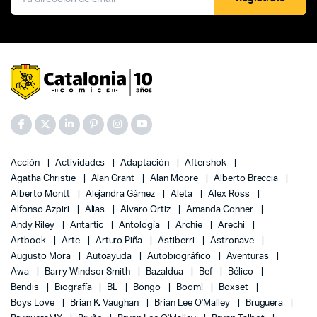
Acción
Actividades
Adaptación
Aftershok
Agatha Christie
Alan Grant
Alan Moore
Alberto Breccia
Alberto Montt
Alejandra Gámez
Aleta
Alex Ross
Alfonso Azpiri
Alias
Alvaro Ortiz
Amanda Conner
Andy Riley
Antartic
Antología
Archie
Arechi
Artbook
Arte
Arturo Piña
Astiberri
Astronave
Augusto Mora
Autoayuda
Autobiográfico
Aventuras
Awa
Barry Windsor Smith
Bazaldua
Bef
Bélico
Bendis
Biografía
BL
Bongo
Boom!
Boxset
Boys Love
Brian K. Vaughan
Brian Lee O'Malley
Bruguera