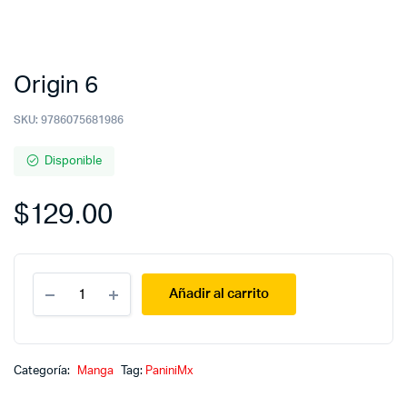
Origin 6
SKU:
9786075681986
Disponible
$
129.00
Origin
Añadir al carrito
6
quantity
Categoría:
Manga
Tag:
PaniniMx