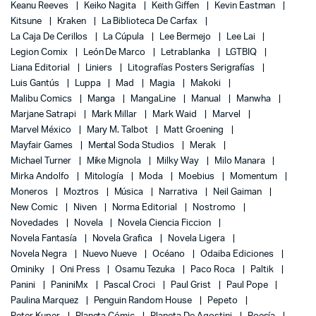
Keanu Reeves
Keiko Nagita
Keith Giffen
Kevin Eastman
Kitsune
Kraken
La Biblioteca De Carfax
La Caja De Cerillos
La Cúpula
Lee Bermejo
Lee Lai
Legion Comix
León De Marco
Letrablanka
LGTBIQ
Liana Editorial
Liniers
Litografías Posters Serigrafías
Luis Gantús
Luppa
Mad
Magia
Makoki
Malibu Comics
Manga
MangaLine
Manual
Manwha
Marjane Satrapi
Mark Millar
Mark Waid
Marvel
Marvel México
Mary M. Talbot
Matt Groening
Mayfair Games
Mental Soda Studios
Merak
Michael Turner
Mike Mignola
Milky Way
Milo Manara
Mirka Andolfo
Mitología
Moda
Moebius
Momentum
Moneros
Moztros
Música
Narrativa
Neil Gaiman
New Comic
Niven
Norma Editorial
Nostromo
Novedades
Novela
Novela Ciencia Ficcion
Novela Fantasía
Novela Grafica
Novela Ligera
Novela Negra
Nuevo Nueve
Océano
Odaiba Ediciones
Ominiky
Oni Press
Osamu Tezuka
Paco Roca
Paltik
Panini
PaniniMx
Pascal Croci
Paul Grist
Paul Pope
Paulina Marquez
Penguin Random House
Pepeto