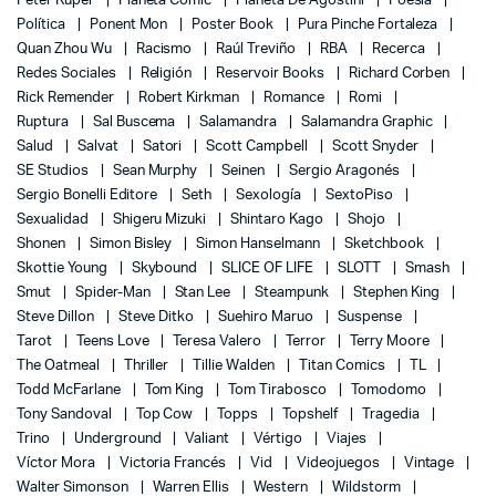
Peter Kuper
Planeta Cómic
Planeta De Agostini
Poesía
Política
Ponent Mon
Poster Book
Pura Pinche Fortaleza
Quan Zhou Wu
Racismo
Raúl Treviño
RBA
Recerca
Redes Sociales
Religión
Reservoir Books
Richard Corben
Rick Remender
Robert Kirkman
Romance
Romi
Ruptura
Sal Buscema
Salamandra
Salamandra Graphic
Salud
Salvat
Satori
Scott Campbell
Scott Snyder
SE Studios
Sean Murphy
Seinen
Sergio Aragonés
Sergio Bonelli Editore
Seth
Sexología
SextoPiso
Sexualidad
Shigeru Mizuki
Shintaro Kago
Shojo
Shonen
Simon Bisley
Simon Hanselmann
Sketchbook
Skottie Young
Skybound
SLICE OF LIFE
SLOTT
Smash
Smut
Spider-Man
Stan Lee
Steampunk
Stephen King
Steve Dillon
Steve Ditko
Suehiro Maruo
Suspense
Tarot
Teens Love
Teresa Valero
Terror
Terry Moore
The Oatmeal
Thriller
Tillie Walden
Titan Comics
TL
Todd McFarlane
Tom King
Tom Tirabosco
Tomodomo
Tony Sandoval
Top Cow
Topps
Topshelf
Tragedia
Trino
Underground
Valiant
Vértigo
Viajes
Víctor Mora
Victoria Francés
Vid
Videojuegos
Vintage
Walter Simonson
Warren Ellis
Western
Wildstorm