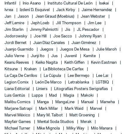
Infantil
Inio Asano
Instituto Cultural De León
Isekai
Ivrea
Izdení D. Esquivel
Jack Kirby
Jaime Hernandez
Jan
Jason
Jean Giraud (Moebius)
Jean Webster
Jeff Lemire
Jeph Loeb
Jill Thompson
Jim Lee
Jim Starlin
Jimmy Palmiotti
Jis
JL Pescador
Jodorowsky
Joe Hill
Joe Sacco
Johnny Ryan
Jordi Bernet
Juan Díaz Canales
Juan Giménez
Juanjo Guarnido
Juegos
Juegos De Mesa
Julie Maroh
Julio Verne
Junji Ito
Jus
Juvenil
Kamite
Keanu Reeves
Keiko Nagita
Keith Giffen
Kevin Eastman
Kitsune
Kraken
La Biblioteca De Carfax
La Caja De Cerillos
La Cúpula
Lee Bermejo
Lee Lai
Legion Comix
León De Marco
Letrablanka
LGTBIQ
Liana Editorial
Liniers
Litografías Posters Serigrafías
Luis Gantús
Luppa
Mad
Magia
Makoki
Malibu Comics
Manga
MangaLine
Manual
Manwha
Marjane Satrapi
Mark Millar
Mark Waid
Marvel
Marvel México
Mary M. Talbot
Matt Groening
Mayfair Games
Mental Soda Studios
Merak
Michael Turner
Mike Mignola
Milky Way
Milo Manara