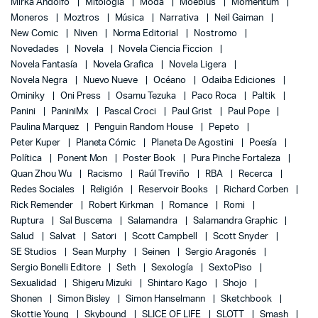
Mirka Andolfo
Mitología
Moda
Moebius
Momentum
Moneros
Moztros
Música
Narrativa
Neil Gaiman
New Comic
Niven
Norma Editorial
Nostromo
Novedades
Novela
Novela Ciencia Ficcion
Novela Fantasía
Novela Grafica
Novela Ligera
Novela Negra
Nuevo Nueve
Océano
Odaiba Ediciones
Ominiky
Oni Press
Osamu Tezuka
Paco Roca
Paltik
Panini
PaniniMx
Pascal Croci
Paul Grist
Paul Pope
Paulina Marquez
Penguin Random House
Pepeto
Peter Kuper
Planeta Cómic
Planeta De Agostini
Poesía
Política
Ponent Mon
Poster Book
Pura Pinche Fortaleza
Quan Zhou Wu
Racismo
Raúl Treviño
RBA
Recerca
Redes Sociales
Religión
Reservoir Books
Richard Corben
Rick Remender
Robert Kirkman
Romance
Romi
Ruptura
Sal Buscema
Salamandra
Salamandra Graphic
Salud
Salvat
Satori
Scott Campbell
Scott Snyder
SE Studios
Sean Murphy
Seinen
Sergio Aragonés
Sergio Bonelli Editore
Seth
Sexología
SextoPiso
Sexualidad
Shigeru Mizuki
Shintaro Kago
Shojo
Shonen
Simon Bisley
Simon Hanselmann
Sketchbook
Skottie Young
Skybound
SLICE OF LIFE
SLOTT
Smash