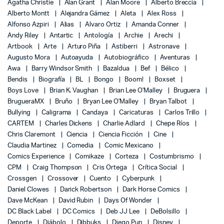
Agatha Christie
Alan Grant
Alan Moore
Alberto Breccia
Alberto Montt
Alejandra Gámez
Aleta
Alex Ross
Alfonso Azpiri
Alias
Alvaro Ortiz
Amanda Conner
Andy Riley
Antartic
Antología
Archie
Arechi
Artbook
Arte
Arturo Piña
Astiberri
Astronave
Augusto Mora
Autoayuda
Autobiográfico
Aventuras
Awa
Barry Windsor Smith
Bazaldua
Bef
Bélico
Bendis
Biografía
BL
Bongo
Boom!
Boxset
Boys Love
Brian K. Vaughan
Brian Lee O'Malley
Bruguera
BrugueraMX
Bruño
Bryan Lee O'Malley
Bryan Talbot
Bullying
Caligrama
Candaya
Caricaturas
Carlos Trillo
CARTEM
Charles Dickens
Charlie Adlard
Chepe Ríos
Chris Claremont
Ciencia
Ciencia Ficción
Cine
Claudia Martinez
Comedia
Comic Mexicano
Comics Experience
Comikaze
Corteza
Costumbrismo
CPM
Craig Thompson
Cris Ortega
Crítica Social
Crossgen
Crossover
Cuento
Cyberpunk
Daniel Clowes
Darick Robertson
Dark Horse Comics
Dave McKean
David Rubin
Days Of Wonder
DC Black Label
DC Comics
Deb JJ Lee
DeBolsillo
Deporte
Diábolo
Dibbuks
Diego Pun
Disney