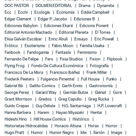
DOC PASTOR
DOLMEN EDITORIAL
Drama
Dynamite
Ecc
Ecchi
Ecología
Economía
Eddie Campbell
Edgar Clement
Edgar P. Jacobs
Ediciones B
Ediciones Babylon
Ediciones Ekaré
Edicions Ponent
Editorial Antonio Machado
Editorial Planeta
El Torres
Elisa Galván Escobar
Enric Abulí
Ensayo
Eric Powell
Erótico
Esoterismo
Fábio Moon
Familia Usaka
Fanbook
Fandogamia
Fantasía
Feminismo
Fernando De Felipe
Fers
Fixia Studios
Fixion
Flipbook
Flying Frog
Fondo De Cultura Económica
Fotografía
Francisco De La Mora
Francisco Ibáñez
Frank Miller
Frederik Peeters
Fulgencio Pimentel
Full House
Funko
Gabriel Bá
Gallito Comics
Garth Ennis
Gastronomía
George Perez
Gerard Way
Germán Butze
Glénat
Gore
Grant Morrison
Gredos
Greg Capullo
Greg Rucka
Guido Crepax
Guy Delisle
H.G. Santarriaga
H.P. Lovecraft
Hanna Barbera
Harem
Hayao Miyazaki
Hentai
Hideshi Hino
Hill House Comics
Histórico
Historietas Hidrocalidas
Horacio Altuna
Horax
Horror
Hugo Pratt
Humor
Humor Negro
Idw
Ilarión
Image