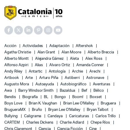
Acción
Actividades
Adaptación
Aftershok
Agatha Christie
Alan Grant
Alan Moore
Alberto Breccia
Alberto Montt
Alejandra Gámez
Aleta
Alex Ross
Alfonso Azpiri
Alias
Alvaro Ortiz
Amanda Conner
Andy Riley
Antartic
Antología
Archie
Arechi
Artbook
Arte
Arturo Piña
Astiberri
Astronave
Augusto Mora
Autoayuda
Autobiográfico
Aventuras
Awa
Barry Windsor Smith
Bazaldua
Bef
Bélico
Bendis
Biografía
BL
Bongo
Boom!
Boxset
Boys Love
Brian K. Vaughan
Brian Lee O'Malley
Bruguera
BrugueraMX
Bruño
Bryan Lee O'Malley
Bryan Talbot
Bullying
Caligrama
Candaya
Caricaturas
Carlos Trillo
CARTEM
Charles Dickens
Charlie Adlard
Chepe Ríos
Chris Claremont
Ciencia
Ciencia Ficción
Cine