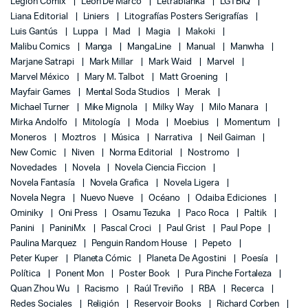
Legion Comix
León De Marco
Letrablanka
LGTBIQ
Liana Editorial
Liniers
Litografías Posters Serigrafías
Luis Gantús
Luppa
Mad
Magia
Makoki
Malibu Comics
Manga
MangaLine
Manual
Manwha
Marjane Satrapi
Mark Millar
Mark Waid
Marvel
Marvel México
Mary M. Talbot
Matt Groening
Mayfair Games
Mental Soda Studios
Merak
Michael Turner
Mike Mignola
Milky Way
Milo Manara
Mirka Andolfo
Mitología
Moda
Moebius
Momentum
Moneros
Moztros
Música
Narrativa
Neil Gaiman
New Comic
Niven
Norma Editorial
Nostromo
Novedades
Novela
Novela Ciencia Ficcion
Novela Fantasía
Novela Grafica
Novela Ligera
Novela Negra
Nuevo Nueve
Océano
Odaiba Ediciones
Ominiky
Oni Press
Osamu Tezuka
Paco Roca
Paltik
Panini
PaniniMx
Pascal Croci
Paul Grist
Paul Pope
Paulina Marquez
Penguin Random House
Pepeto
Peter Kuper
Planeta Cómic
Planeta De Agostini
Poesía
Política
Ponent Mon
Poster Book
Pura Pinche Fortaleza
Quan Zhou Wu
Racismo
Raúl Treviño
RBA
Recerca
Redes Sociales
Religión
Reservoir Books
Richard Corben