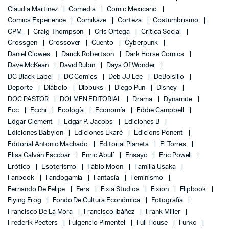
Claudia Martinez
Comedia
Comic Mexicano
Comics Experience
Comikaze
Corteza
Costumbrismo
CPM
Craig Thompson
Cris Ortega
Crítica Social
Crossgen
Crossover
Cuento
Cyberpunk
Daniel Clowes
Darick Robertson
Dark Horse Comics
Dave McKean
David Rubin
Days Of Wonder
DC Black Label
DC Comics
Deb JJ Lee
DeBolsillo
Deporte
Diábolo
Dibbuks
Diego Pun
Disney
DOC PASTOR
DOLMEN EDITORIAL
Drama
Dynamite
Ecc
Ecchi
Ecología
Economía
Eddie Campbell
Edgar Clement
Edgar P. Jacobs
Ediciones B
Ediciones Babylon
Ediciones Ekaré
Edicions Ponent
Editorial Antonio Machado
Editorial Planeta
El Torres
Elisa Galván Escobar
Enric Abulí
Ensayo
Eric Powell
Erótico
Esoterismo
Fábio Moon
Familia Usaka
Fanbook
Fandogamia
Fantasía
Feminismo
Fernando De Felipe
Fers
Fixia Studios
Fixion
Flipbook
Flying Frog
Fondo De Cultura Económica
Fotografía
Francisco De La Mora
Francisco Ibáñez
Frank Miller
Frederik Peeters
Fulgencio Pimentel
Full House
Funko