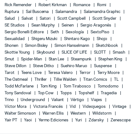
Rick Remender
Robert Kirkman
Romance
Romi
Ruptura
Sal Buscema
Salamandra
Salamandra Graphic
Salud
Salvat
Satori
Scott Campbell
Scott Snyder
SE Studios
Sean Murphy
Seinen
Sergio Aragonés
Sergio Bonelli Editore
Seth
Sexología
SextoPiso
Sexualidad
Shigeru Mizuki
Shintaro Kago
Shojo
Shonen
Simon Bisley
Simon Hanselmann
Sketchbook
Skottie Young
Skybound
SLICE OF LIFE
SLOTT
Smash
Smut
Spider-Man
Stan Lee
Steampunk
Stephen King
Steve Dillon
Steve Ditko
Suehiro Maruo
Suspense
Tarot
Teens Love
Teresa Valero
Terror
Terry Moore
The Oatmeal
Thriller
Tillie Walden
Titan Comics
TL
Todd McFarlane
Tom King
Tom Tirabosco
Tomodomo
Tony Sandoval
Top Cow
Topps
Topshelf
Tragedia
Trino
Underground
Valiant
Vértigo
Viajes
Víctor Mora
Victoria Francés
Vid
Videojuegos
Vintage
Walter Simonson
Warren Ellis
Western
Wildstorm
Yair PT
Yaoi
Yermo Ediciones
Yuri
Zdarsky
Zenescope