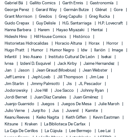
Gabriel Bá
Gallito Comics
Garth Ennis
Gastronomía
George Perez
Gerard Way
Germán Butze
Glénat
Gore
Grant Morrison
Gredos
Greg Capullo
Greg Rucka
Guido Crepax
Guy Delisle
H.G. Santarriaga
H.P. Lovecraft
Hanna Barbera
Harem
Hayao Miyazaki
Hentai
Hideshi Hino
Hill House Comics
Histórico
Historietas Hidrocalidas
Horacio Altuna
Horax
Horror
Hugo Pratt
Humor
Humor Negro
Idw
Ilarión
Image
Infantil
Inio Asano
Instituto Cultural De León
Isekai
Ivrea
Izdení D. Esquivel
Jack Kirby
Jaime Hernandez
Jan
Jason
Jean Giraud (Moebius)
Jean Webster
Jeff Lemire
Jeph Loeb
Jill Thompson
Jim Lee
Jim Starlin
Jimmy Palmiotti
Jis
JL Pescador
Jodorowsky
Joe Hill
Joe Sacco
Johnny Ryan
Jordi Bernet
Juan Díaz Canales
Juan Giménez
Juanjo Guarnido
Juegos
Juegos De Mesa
Julie Maroh
Julio Verne
Junji Ito
Jus
Juvenil
Kamite
Keanu Reeves
Keiko Nagita
Keith Giffen
Kevin Eastman
Kitsune
Kraken
La Biblioteca De Carfax
La Caja De Cerillos
La Cúpula
Lee Bermejo
Lee Lai