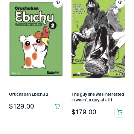
Oruchaban Ebichu 2
The guy she was interested
in wasn’t a guy at all 1
$
129.00
$
179.00