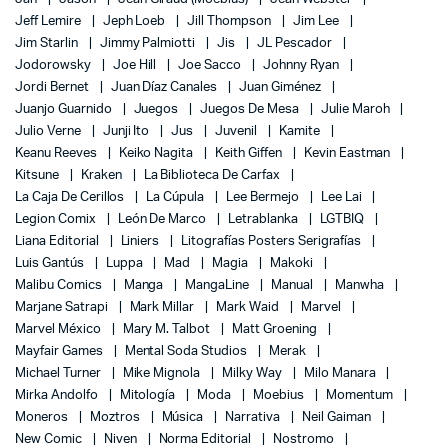
Jeff Lemire
Jeph Loeb
Jill Thompson
Jim Lee
Jim Starlin
Jimmy Palmiotti
Jis
JL Pescador
Jodorowsky
Joe Hill
Joe Sacco
Johnny Ryan
Jordi Bernet
Juan Díaz Canales
Juan Giménez
Juanjo Guarnido
Juegos
Juegos De Mesa
Julie Maroh
Julio Verne
Junji Ito
Jus
Juvenil
Kamite
Keanu Reeves
Keiko Nagita
Keith Giffen
Kevin Eastman
Kitsune
Kraken
La Biblioteca De Carfax
La Caja De Cerillos
La Cúpula
Lee Bermejo
Lee Lai
Legion Comix
León De Marco
Letrablanka
LGTBIQ
Liana Editorial
Liniers
Litografías Posters Serigrafías
Luis Gantús
Luppa
Mad
Magia
Makoki
Malibu Comics
Manga
MangaLine
Manual
Manwha
Marjane Satrapi
Mark Millar
Mark Waid
Marvel
Marvel México
Mary M. Talbot
Matt Groening
Mayfair Games
Mental Soda Studios
Merak
Michael Turner
Mike Mignola
Milky Way
Milo Manara
Mirka Andolfo
Mitología
Moda
Moebius
Momentum
Moneros
Moztros
Música
Narrativa
Neil Gaiman
New Comic
Niven
Norma Editorial
Nostromo