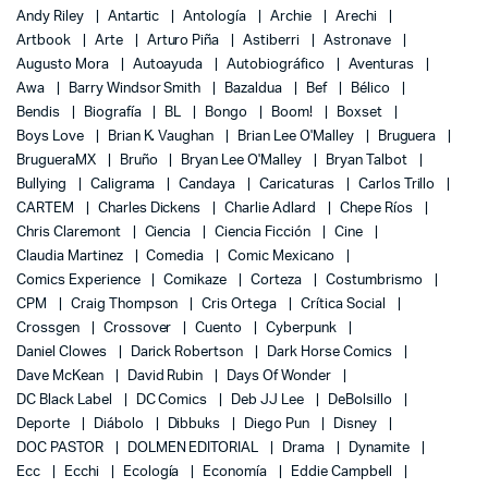
Andy Riley
Antartic
Antología
Archie
Arechi
Artbook
Arte
Arturo Piña
Astiberri
Astronave
Augusto Mora
Autoayuda
Autobiográfico
Aventuras
Awa
Barry Windsor Smith
Bazaldua
Bef
Bélico
Bendis
Biografía
BL
Bongo
Boom!
Boxset
Boys Love
Brian K. Vaughan
Brian Lee O'Malley
Bruguera
BrugueraMX
Bruño
Bryan Lee O'Malley
Bryan Talbot
Bullying
Caligrama
Candaya
Caricaturas
Carlos Trillo
CARTEM
Charles Dickens
Charlie Adlard
Chepe Ríos
Chris Claremont
Ciencia
Ciencia Ficción
Cine
Claudia Martinez
Comedia
Comic Mexicano
Comics Experience
Comikaze
Corteza
Costumbrismo
CPM
Craig Thompson
Cris Ortega
Crítica Social
Crossgen
Crossover
Cuento
Cyberpunk
Daniel Clowes
Darick Robertson
Dark Horse Comics
Dave McKean
David Rubin
Days Of Wonder
DC Black Label
DC Comics
Deb JJ Lee
DeBolsillo
Deporte
Diábolo
Dibbuks
Diego Pun
Disney
DOC PASTOR
DOLMEN EDITORIAL
Drama
Dynamite
Ecc
Ecchi
Ecología
Economía
Eddie Campbell