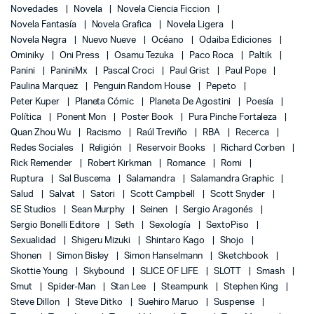
Novedades
Novela
Novela Ciencia Ficcion
Novela Fantasía
Novela Grafica
Novela Ligera
Novela Negra
Nuevo Nueve
Océano
Odaiba Ediciones
Ominiky
Oni Press
Osamu Tezuka
Paco Roca
Paltik
Panini
PaniniMx
Pascal Croci
Paul Grist
Paul Pope
Paulina Marquez
Penguin Random House
Pepeto
Peter Kuper
Planeta Cómic
Planeta De Agostini
Poesía
Política
Ponent Mon
Poster Book
Pura Pinche Fortaleza
Quan Zhou Wu
Racismo
Raúl Treviño
RBA
Recerca
Redes Sociales
Religión
Reservoir Books
Richard Corben
Rick Remender
Robert Kirkman
Romance
Romi
Ruptura
Sal Buscema
Salamandra
Salamandra Graphic
Salud
Salvat
Satori
Scott Campbell
Scott Snyder
SE Studios
Sean Murphy
Seinen
Sergio Aragonés
Sergio Bonelli Editore
Seth
Sexología
SextoPiso
Sexualidad
Shigeru Mizuki
Shintaro Kago
Shojo
Shonen
Simon Bisley
Simon Hanselmann
Sketchbook
Skottie Young
Skybound
SLICE OF LIFE
SLOTT
Smash
Smut
Spider-Man
Stan Lee
Steampunk
Stephen King
Steve Dillon
Steve Ditko
Suehiro Maruo
Suspense