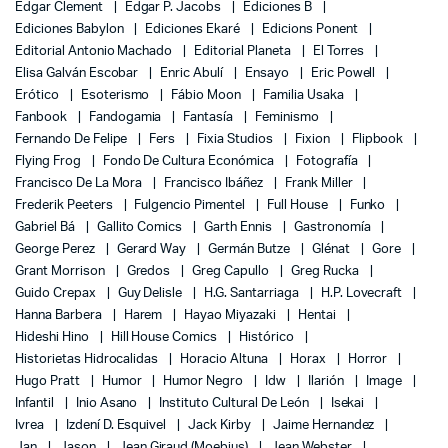
Edgar Clement
Edgar P. Jacobs
Ediciones B
Ediciones Babylon
Ediciones Ekaré
Edicions Ponent
Editorial Antonio Machado
Editorial Planeta
El Torres
Elisa Galván Escobar
Enric Abulí
Ensayo
Eric Powell
Erótico
Esoterismo
Fábio Moon
Familia Usaka
Fanbook
Fandogamia
Fantasía
Feminismo
Fernando De Felipe
Fers
Fixia Studios
Fixion
Flipbook
Flying Frog
Fondo De Cultura Económica
Fotografía
Francisco De La Mora
Francisco Ibáñez
Frank Miller
Frederik Peeters
Fulgencio Pimentel
Full House
Funko
Gabriel Bá
Gallito Comics
Garth Ennis
Gastronomía
George Perez
Gerard Way
Germán Butze
Glénat
Gore
Grant Morrison
Gredos
Greg Capullo
Greg Rucka
Guido Crepax
Guy Delisle
H.G. Santarriaga
H.P. Lovecraft
Hanna Barbera
Harem
Hayao Miyazaki
Hentai
Hideshi Hino
Hill House Comics
Histórico
Historietas Hidrocalidas
Horacio Altuna
Horax
Horror
Hugo Pratt
Humor
Humor Negro
Idw
Ilarión
Image
Infantil
Inio Asano
Instituto Cultural De León
Isekai
Ivrea
Izdení D. Esquivel
Jack Kirby
Jaime Hernandez
Jan
Jason
Jean Giraud (Moebius)
Jean Webster