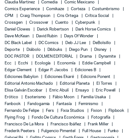
Claudia Martinez
Comedia
Comic Mexicano
Comics Experience
Comikaze
Corteza
Costumbrismo
CPM
Craig Thompson
Cris Ortega
Crítica Social
Crossgen
Crossover
Cuento
Cyberpunk
Daniel Clowes
Darick Robertson
Dark Horse Comics
Dave McKean
David Rubin
Days Of Wonder
DC Black Label
DC Comics
Deb JJ Lee
DeBolsillo
Deporte
Diábolo
Dibbuks
Diego Pun
Disney
DOC PASTOR
DOLMEN EDITORIAL
Drama
Dynamite
Ecc
Ecchi
Ecología
Economía
Eddie Campbell
Edgar Clement
Edgar P. Jacobs
Ediciones B
Ediciones Babylon
Ediciones Ekaré
Edicions Ponent
Editorial Antonio Machado
Editorial Planeta
El Torres
Elisa Galván Escobar
Enric Abulí
Ensayo
Eric Powell
Erótico
Esoterismo
Fábio Moon
Familia Usaka
Fanbook
Fandogamia
Fantasía
Feminismo
Fernando De Felipe
Fers
Fixia Studios
Fixion
Flipbook
Flying Frog
Fondo De Cultura Económica
Fotografía
Francisco De La Mora
Francisco Ibáñez
Frank Miller
Frederik Peeters
Fulgencio Pimentel
Full House
Funko
Gabriel Bá
Gallito Comics
Garth Ennis
Gastronomía