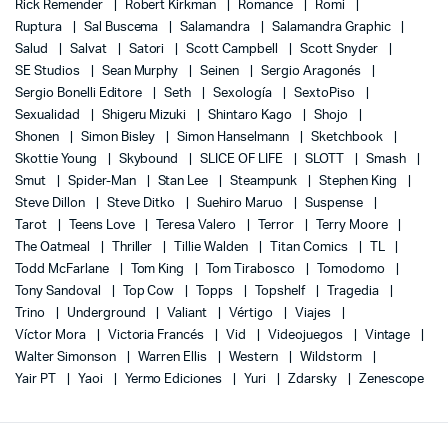
Rick Remender
Robert Kirkman
Romance
Romi
Ruptura
Sal Buscema
Salamandra
Salamandra Graphic
Salud
Salvat
Satori
Scott Campbell
Scott Snyder
SE Studios
Sean Murphy
Seinen
Sergio Aragonés
Sergio Bonelli Editore
Seth
Sexología
SextoPiso
Sexualidad
Shigeru Mizuki
Shintaro Kago
Shojo
Shonen
Simon Bisley
Simon Hanselmann
Sketchbook
Skottie Young
Skybound
SLICE OF LIFE
SLOTT
Smash
Smut
Spider-Man
Stan Lee
Steampunk
Stephen King
Steve Dillon
Steve Ditko
Suehiro Maruo
Suspense
Tarot
Teens Love
Teresa Valero
Terror
Terry Moore
The Oatmeal
Thriller
Tillie Walden
Titan Comics
TL
Todd McFarlane
Tom King
Tom Tirabosco
Tomodomo
Tony Sandoval
Top Cow
Topps
Topshelf
Tragedia
Trino
Underground
Valiant
Vértigo
Viajes
Víctor Mora
Victoria Francés
Vid
Videojuegos
Vintage
Walter Simonson
Warren Ellis
Western
Wildstorm
Yair PT
Yaoi
Yermo Ediciones
Yuri
Zdarsky
Zenescope