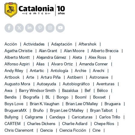
Acción
Actividades
Adaptación
Aftershok
Agatha Christie
Alan Grant
Alan Moore
Alberto Breccia
Alberto Montt
Alejandra Gámez
Aleta
Alex Ross
Alfonso Azpiri
Alias
Alvaro Ortiz
Amanda Conner
Andy Riley
Antartic
Antología
Archie
Arechi
Artbook
Arte
Arturo Piña
Astiberri
Astronave
Augusto Mora
Autoayuda
Autobiográfico
Aventuras
Awa
Barry Windsor Smith
Bazaldua
Bef
Bélico
Bendis
Biografía
BL
Bongo
Boom!
Boxset
Boys Love
Brian K. Vaughan
Brian Lee O'Malley
Bruguera
BrugueraMX
Bruño
Bryan Lee O'Malley
Bryan Talbot
Bullying
Caligrama
Candaya
Caricaturas
Carlos Trillo
CARTEM
Charles Dickens
Charlie Adlard
Chepe Ríos
Chris Claremont
Ciencia
Ciencia Ficción
Cine