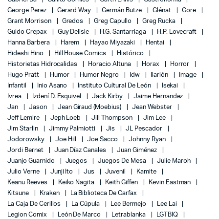
George Perez
Gerard Way
Germán Butze
Glénat
Gore
Grant Morrison
Gredos
Greg Capullo
Greg Rucka
Guido Crepax
Guy Delisle
H.G. Santarriaga
H.P. Lovecraft
Hanna Barbera
Harem
Hayao Miyazaki
Hentai
Hideshi Hino
Hill House Comics
Histórico
Historietas Hidrocalidas
Horacio Altuna
Horax
Horror
Hugo Pratt
Humor
Humor Negro
Idw
Ilarión
Image
Infantil
Inio Asano
Instituto Cultural De León
Isekai
Ivrea
Izdení D. Esquivel
Jack Kirby
Jaime Hernandez
Jan
Jason
Jean Giraud (Moebius)
Jean Webster
Jeff Lemire
Jeph Loeb
Jill Thompson
Jim Lee
Jim Starlin
Jimmy Palmiotti
Jis
JL Pescador
Jodorowsky
Joe Hill
Joe Sacco
Johnny Ryan
Jordi Bernet
Juan Díaz Canales
Juan Giménez
Juanjo Guarnido
Juegos
Juegos De Mesa
Julie Maroh
Julio Verne
Junji Ito
Jus
Juvenil
Kamite
Keanu Reeves
Keiko Nagita
Keith Giffen
Kevin Eastman
Kitsune
Kraken
La Biblioteca De Carfax
La Caja De Cerillos
La Cúpula
Lee Bermejo
Lee Lai
Legion Comix
León De Marco
Letrablanka
LGTBIQ