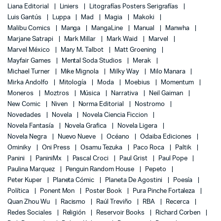
Liana Editorial
Liniers
Litografías Posters Serigrafías
Luis Gantús
Luppa
Mad
Magia
Makoki
Malibu Comics
Manga
MangaLine
Manual
Manwha
Marjane Satrapi
Mark Millar
Mark Waid
Marvel
Marvel México
Mary M. Talbot
Matt Groening
Mayfair Games
Mental Soda Studios
Merak
Michael Turner
Mike Mignola
Milky Way
Milo Manara
Mirka Andolfo
Mitología
Moda
Moebius
Momentum
Moneros
Moztros
Música
Narrativa
Neil Gaiman
New Comic
Niven
Norma Editorial
Nostromo
Novedades
Novela
Novela Ciencia Ficcion
Novela Fantasía
Novela Grafica
Novela Ligera
Novela Negra
Nuevo Nueve
Océano
Odaiba Ediciones
Ominiky
Oni Press
Osamu Tezuka
Paco Roca
Paltik
Panini
PaniniMx
Pascal Croci
Paul Grist
Paul Pope
Paulina Marquez
Penguin Random House
Pepeto
Peter Kuper
Planeta Cómic
Planeta De Agostini
Poesía
Política
Ponent Mon
Poster Book
Pura Pinche Fortaleza
Quan Zhou Wu
Racismo
Raúl Treviño
RBA
Recerca
Redes Sociales
Religión
Reservoir Books
Richard Corben