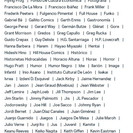
Flying Frog
Fondo De Cultura Económica
Fotografía
Francisco De La Mora
Francisco Ibáñez
Frank Miller
Frederik Peeters
Fulgencio Pimentel
Full House
Funko
Gabriel Bá
Gallito Comics
Garth Ennis
Gastronomía
George Perez
Gerard Way
Germán Butze
Glénat
Gore
Grant Morrison
Gredos
Greg Capullo
Greg Rucka
Guido Crepax
Guy Delisle
H.G. Santarriaga
H.P. Lovecraft
Hanna Barbera
Harem
Hayao Miyazaki
Hentai
Hideshi Hino
Hill House Comics
Histórico
Historietas Hidrocalidas
Horacio Altuna
Horax
Horror
Hugo Pratt
Humor
Humor Negro
Idw
Ilarión
Image
Infantil
Inio Asano
Instituto Cultural De León
Isekai
Ivrea
Izdení D. Esquivel
Jack Kirby
Jaime Hernandez
Jan
Jason
Jean Giraud (Moebius)
Jean Webster
Jeff Lemire
Jeph Loeb
Jill Thompson
Jim Lee
Jim Starlin
Jimmy Palmiotti
Jis
JL Pescador
Jodorowsky
Joe Hill
Joe Sacco
Johnny Ryan
Jordi Bernet
Juan Díaz Canales
Juan Giménez
Juanjo Guarnido
Juegos
Juegos De Mesa
Julie Maroh
Julio Verne
Junji Ito
Jus
Juvenil
Kamite
Keanu Reeves
Keiko Nagita
Keith Giffen
Kevin Eastman