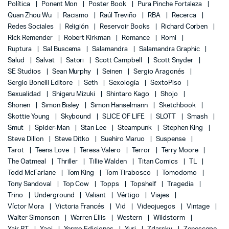
Política
Ponent Mon
Poster Book
Pura Pinche Fortaleza
Quan Zhou Wu
Racismo
Raúl Treviño
RBA
Recerca
Redes Sociales
Religión
Reservoir Books
Richard Corben
Rick Remender
Robert Kirkman
Romance
Romi
Ruptura
Sal Buscema
Salamandra
Salamandra Graphic
Salud
Salvat
Satori
Scott Campbell
Scott Snyder
SE Studios
Sean Murphy
Seinen
Sergio Aragonés
Sergio Bonelli Editore
Seth
Sexología
SextoPiso
Sexualidad
Shigeru Mizuki
Shintaro Kago
Shojo
Shonen
Simon Bisley
Simon Hanselmann
Sketchbook
Skottie Young
Skybound
SLICE OF LIFE
SLOTT
Smash
Smut
Spider-Man
Stan Lee
Steampunk
Stephen King
Steve Dillon
Steve Ditko
Suehiro Maruo
Suspense
Tarot
Teens Love
Teresa Valero
Terror
Terry Moore
The Oatmeal
Thriller
Tillie Walden
Titan Comics
TL
Todd McFarlane
Tom King
Tom Tirabosco
Tomodomo
Tony Sandoval
Top Cow
Topps
Topshelf
Tragedia
Trino
Underground
Valiant
Vértigo
Viajes
Víctor Mora
Victoria Francés
Vid
Videojuegos
Vintage
Walter Simonson
Warren Ellis
Western
Wildstorm