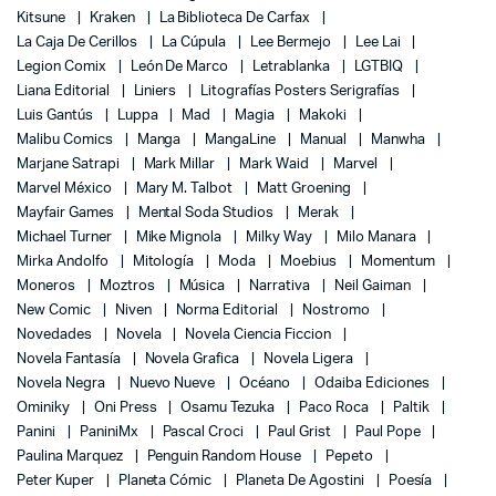
Kitsune
Kraken
La Biblioteca De Carfax
La Caja De Cerillos
La Cúpula
Lee Bermejo
Lee Lai
Legion Comix
León De Marco
Letrablanka
LGTBIQ
Liana Editorial
Liniers
Litografías Posters Serigrafías
Luis Gantús
Luppa
Mad
Magia
Makoki
Malibu Comics
Manga
MangaLine
Manual
Manwha
Marjane Satrapi
Mark Millar
Mark Waid
Marvel
Marvel México
Mary M. Talbot
Matt Groening
Mayfair Games
Mental Soda Studios
Merak
Michael Turner
Mike Mignola
Milky Way
Milo Manara
Mirka Andolfo
Mitología
Moda
Moebius
Momentum
Moneros
Moztros
Música
Narrativa
Neil Gaiman
New Comic
Niven
Norma Editorial
Nostromo
Novedades
Novela
Novela Ciencia Ficcion
Novela Fantasía
Novela Grafica
Novela Ligera
Novela Negra
Nuevo Nueve
Océano
Odaiba Ediciones
Ominiky
Oni Press
Osamu Tezuka
Paco Roca
Paltik
Panini
PaniniMx
Pascal Croci
Paul Grist
Paul Pope
Paulina Marquez
Penguin Random House
Pepeto
Peter Kuper
Planeta Cómic
Planeta De Agostini
Poesía