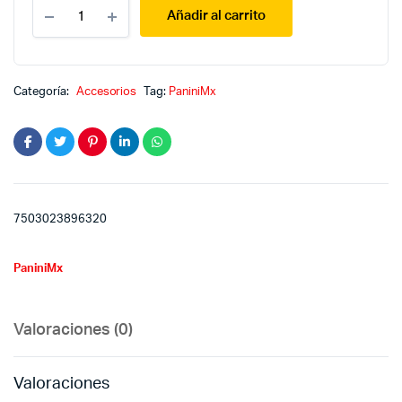
Libro
Añadir al carrito
de
estampas
:
Los
más
Categoría:
Accesorios
Tag:
PaniniMx
hermosos
road
cars
quantity
7503023896320
PaniniMx
Valoraciones (0)
Valoraciones