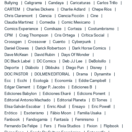
Bullying
Caligrama
Candaya
Caricaturas
Carlos Trillo
CARTEM
Charles Dickens
Charlie Adlard
Chepe Ríos
Chris Claremont
Ciencia
Ciencia Ficción
Cine
Claudia Martinez
Comedia
Comic Mexicano
Comics Experience
Comikaze
Corteza
Costumbrismo
CPM
Craig Thompson
Cris Ortega
Crítica Social
Crossgen
Crossover
Cuento
Cyberpunk
Daniel Clowes
Darick Robertson
Dark Horse Comics
Dave McKean
David Rubin
Days Of Wonder
DC Black Label
DC Comics
Deb JJ Lee
DeBolsillo
Deporte
Diábolo
Dibbuks
Diego Pun
Disney
DOC PASTOR
DOLMEN EDITORIAL
Drama
Dynamite
Ecc
Ecchi
Ecología
Economía
Eddie Campbell
Edgar Clement
Edgar P. Jacobs
Ediciones B
Ediciones Babylon
Ediciones Ekaré
Edicions Ponent
Editorial Antonio Machado
Editorial Planeta
El Torres
Elisa Galván Escobar
Enric Abulí
Ensayo
Eric Powell
Erótico
Esoterismo
Fábio Moon
Familia Usaka
Fanbook
Fandogamia
Fantasía
Feminismo
Fernando De Felipe
Fers
Fixia Studios
Fixion
Flipbook