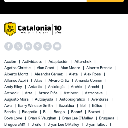
Acción
Actividades
Adaptación
Aftershok
Agatha Christie
Alan Grant
Alan Moore
Alberto Breccia
Alberto Montt
Alejandra Gámez
Aleta
Alex Ross
Alfonso Azpiri
Alias
Alvaro Ortiz
Amanda Conner
Andy Riley
Antartic
Antología
Archie
Arechi
Artbook
Arte
Arturo Piña
Astiberri
Astronave
Augusto Mora
Autoayuda
Autobiográfico
Aventuras
Awa
Barry Windsor Smith
Bazaldua
Bef
Bélico
Bendis
Biografía
BL
Bongo
Boom!
Boxset
Boys Love
Brian K. Vaughan
Brian Lee O'Malley
Bruguera
BrugueraMX
Bruño
Bryan Lee O'Malley
Bryan Talbot