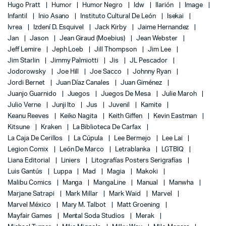
Hugo Pratt
Humor
Humor Negro
Idw
Ilarión
Image
Infantil
Inio Asano
Instituto Cultural De León
Isekai
Ivrea
Izdení D. Esquivel
Jack Kirby
Jaime Hernandez
Jan
Jason
Jean Giraud (Moebius)
Jean Webster
Jeff Lemire
Jeph Loeb
Jill Thompson
Jim Lee
Jim Starlin
Jimmy Palmiotti
Jis
JL Pescador
Jodorowsky
Joe Hill
Joe Sacco
Johnny Ryan
Jordi Bernet
Juan Díaz Canales
Juan Giménez
Juanjo Guarnido
Juegos
Juegos De Mesa
Julie Maroh
Julio Verne
Junji Ito
Jus
Juvenil
Kamite
Keanu Reeves
Keiko Nagita
Keith Giffen
Kevin Eastman
Kitsune
Kraken
La Biblioteca De Carfax
La Caja De Cerillos
La Cúpula
Lee Bermejo
Lee Lai
Legion Comix
León De Marco
Letrablanka
LGTBIQ
Liana Editorial
Liniers
Litografías Posters Serigrafías
Luis Gantús
Luppa
Mad
Magia
Makoki
Malibu Comics
Manga
MangaLine
Manual
Manwha
Marjane Satrapi
Mark Millar
Mark Waid
Marvel
Marvel México
Mary M. Talbot
Matt Groening
Mayfair Games
Mental Soda Studios
Merak