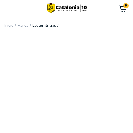
0
Inicio
Manga
Las quintillizas 7