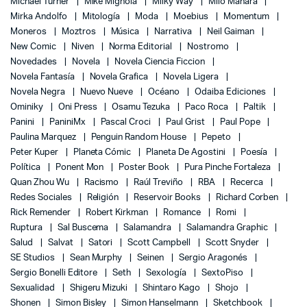
Michael Turner
Mike Mignola
Milky Way
Milo Manara
Mirka Andolfo
Mitología
Moda
Moebius
Momentum
Moneros
Moztros
Música
Narrativa
Neil Gaiman
New Comic
Niven
Norma Editorial
Nostromo
Novedades
Novela
Novela Ciencia Ficcion
Novela Fantasía
Novela Grafica
Novela Ligera
Novela Negra
Nuevo Nueve
Océano
Odaiba Ediciones
Ominiky
Oni Press
Osamu Tezuka
Paco Roca
Paltik
Panini
PaniniMx
Pascal Croci
Paul Grist
Paul Pope
Paulina Marquez
Penguin Random House
Pepeto
Peter Kuper
Planeta Cómic
Planeta De Agostini
Poesía
Política
Ponent Mon
Poster Book
Pura Pinche Fortaleza
Quan Zhou Wu
Racismo
Raúl Treviño
RBA
Recerca
Redes Sociales
Religión
Reservoir Books
Richard Corben
Rick Remender
Robert Kirkman
Romance
Romi
Ruptura
Sal Buscema
Salamandra
Salamandra Graphic
Salud
Salvat
Satori
Scott Campbell
Scott Snyder
SE Studios
Sean Murphy
Seinen
Sergio Aragonés
Sergio Bonelli Editore
Seth
Sexología
SextoPiso
Sexualidad
Shigeru Mizuki
Shintaro Kago
Shojo
Shonen
Simon Bisley
Simon Hanselmann
Sketchbook