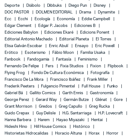
Deporte
Diábolo
Dibbuks
Diego Pun
Disney
DOC PASTOR
DOLMEN EDITORIAL
Drama
Dynamite
Ecc
Ecchi
Ecología
Economía
Eddie Campbell
Edgar Clement
Edgar P. Jacobs
Ediciones B
Ediciones Babylon
Ediciones Ekaré
Edicions Ponent
Editorial Antonio Machado
Editorial Planeta
El Torres
Elisa Galván Escobar
Enric Abulí
Ensayo
Eric Powell
Erótico
Esoterismo
Fábio Moon
Familia Usaka
Fanbook
Fandogamia
Fantasía
Feminismo
Fernando De Felipe
Fers
Fixia Studios
Fixion
Flipbook
Flying Frog
Fondo De Cultura Económica
Fotografía
Francisco De La Mora
Francisco Ibáñez
Frank Miller
Frederik Peeters
Fulgencio Pimentel
Full House
Funko
Gabriel Bá
Gallito Comics
Garth Ennis
Gastronomía
George Perez
Gerard Way
Germán Butze
Glénat
Gore
Grant Morrison
Gredos
Greg Capullo
Greg Rucka
Guido Crepax
Guy Delisle
H.G. Santarriaga
H.P. Lovecraft
Hanna Barbera
Harem
Hayao Miyazaki
Hentai
Hideshi Hino
Hill House Comics
Histórico
Historietas Hidrocalidas
Horacio Altuna
Horax
Horror