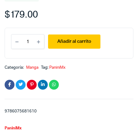
$
179.00
Las
Añadir al carrito
quintillizas
7
quantity
Categoría:
Manga
Tag:
PaniniMx
9786075681610
PaniniMx