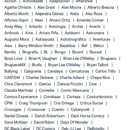
Acción
Actividades
Adaptación
Aftershok
Agatha Christie
Alan Grant
Alan Moore
Alberto Breccia
Alberto Montt
Alejandra Gámez
Aleta
Alex Ross
Alfonso Azpiri
Alias
Alvaro Ortiz
Amanda Conner
Andy Riley
Antartic
Antología
Archie
Arechi
Artbook
Arte
Arturo Piña
Astiberri
Astronave
Augusto Mora
Autoayuda
Autobiográfico
Aventuras
Awa
Barry Windsor Smith
Bazaldua
Bef
Bélico
Bendis
Biografía
BL
Bongo
Boom!
Boxset
Boys Love
Brian K. Vaughan
Brian Lee O'Malley
Bruguera
BrugueraMX
Bruño
Bryan Lee O'Malley
Bryan Talbot
Bullying
Caligrama
Candaya
Caricaturas
Carlos Trillo
CARTEM
Charles Dickens
Charlie Adlard
Chepe Ríos
Chris Claremont
Ciencia
Ciencia Ficción
Cine
Claudia Martinez
Comedia
Comic Mexicano
Comics Experience
Comikaze
Corteza
Costumbrismo
CPM
Craig Thompson
Cris Ortega
Crítica Social
Crossgen
Crossover
Cuento
Cyberpunk
Daniel Clowes
Darick Robertson
Dark Horse Comics
Dave McKean
David Rubin
Days Of Wonder
DC Black Label
DC Comics
Deb JJ Lee
DeBolsillo