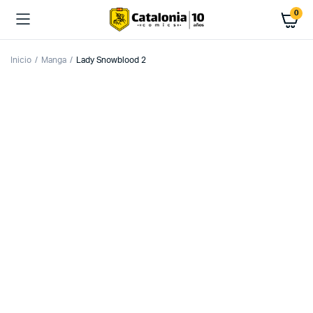
0
Inicio
Manga
Lady Snowblood 2