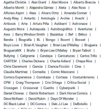
Agatha Christie
Alan Grant
Alan Moore
Alberto Breccia
Alberto Montt
Alejandra Gámez
Aleta
Alex Ross
Alfonso Azpiri
Alias
Alvaro Ortiz
Amanda Conner
Andy Riley
Antartic
Antología
Archie
Arechi
Artbook
Arte
Arturo Piña
Astiberri
Astronave
Augusto Mora
Autoayuda
Autobiográfico
Aventuras
Awa
Barry Windsor Smith
Bazaldua
Bef
Bélico
Bendis
Biografía
BL
Bongo
Boom!
Boxset
Boys Love
Brian K. Vaughan
Brian Lee O'Malley
Bruguera
BrugueraMX
Bruño
Bryan Lee O'Malley
Bryan Talbot
Bullying
Caligrama
Candaya
Caricaturas
Carlos Trillo
CARTEM
Charles Dickens
Charlie Adlard
Chepe Ríos
Chris Claremont
Ciencia
Ciencia Ficción
Cine
Claudia Martinez
Comedia
Comic Mexicano
Comics Experience
Comikaze
Corteza
Costumbrismo
CPM
Craig Thompson
Cris Ortega
Crítica Social
Crossgen
Crossover
Cuento
Cyberpunk
Daniel Clowes
Darick Robertson
Dark Horse Comics
Dave McKean
David Rubin
Days Of Wonder
DC Black Label
DC Comics
Deb JJ Lee
DeBolsillo