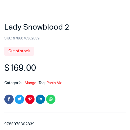
Lady Snowblood 2
SKU:
9786076362839
Out of stock
$
169.00
Categoría:
Manga
Tag:
PaniniMx
9786076362839