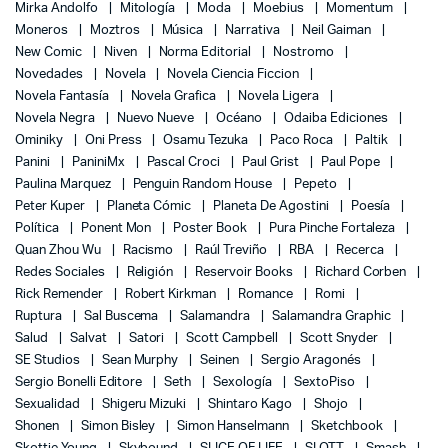
Mirka Andolfo
Mitología
Moda
Moebius
Momentum
Moneros
Moztros
Música
Narrativa
Neil Gaiman
New Comic
Niven
Norma Editorial
Nostromo
Novedades
Novela
Novela Ciencia Ficcion
Novela Fantasía
Novela Grafica
Novela Ligera
Novela Negra
Nuevo Nueve
Océano
Odaiba Ediciones
Ominiky
Oni Press
Osamu Tezuka
Paco Roca
Paltik
Panini
PaniniMx
Pascal Croci
Paul Grist
Paul Pope
Paulina Marquez
Penguin Random House
Pepeto
Peter Kuper
Planeta Cómic
Planeta De Agostini
Poesía
Política
Ponent Mon
Poster Book
Pura Pinche Fortaleza
Quan Zhou Wu
Racismo
Raúl Treviño
RBA
Recerca
Redes Sociales
Religión
Reservoir Books
Richard Corben
Rick Remender
Robert Kirkman
Romance
Romi
Ruptura
Sal Buscema
Salamandra
Salamandra Graphic
Salud
Salvat
Satori
Scott Campbell
Scott Snyder
SE Studios
Sean Murphy
Seinen
Sergio Aragonés
Sergio Bonelli Editore
Seth
Sexología
SextoPiso
Sexualidad
Shigeru Mizuki
Shintaro Kago
Shojo
Shonen
Simon Bisley
Simon Hanselmann
Sketchbook