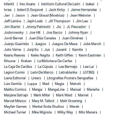
Infantil
Inio Asano
Instituto Cultural De León
Isekai
Ivrea
Izdení D. Esquivel
Jack Kirby
Jaime Hernandez
Jan
Jason
Jean Giraud (Moebius)
Jean Webster
Jeff Lemire
Jeph Loeb
Jill Thompson
Jim Lee
Jim Starlin
Jimmy Palmiotti
Jis
JL Pescador
Jodorowsky
Joe Hill
Joe Sacco
Johnny Ryan
Jordi Bernet
Juan Díaz Canales
Juan Giménez
Juanjo Guarnido
Juegos
Juegos De Mesa
Julie Maroh
Julio Verne
Junji Ito
Jus
Juvenil
Kamite
Keanu Reeves
Keiko Nagita
Keith Giffen
Kevin Eastman
Kitsune
Kraken
La Biblioteca De Carfax
La Caja De Cerillos
La Cúpula
Lee Bermejo
Lee Lai
Legion Comix
León De Marco
Letrablanka
LGTBIQ
Liana Editorial
Liniers
Litografías Posters Serigrafías
Luis Gantús
Luppa
Mad
Magia
Makoki
Malibu Comics
Manga
MangaLine
Manual
Manwha
Marjane Satrapi
Mark Millar
Mark Waid
Marvel
Marvel México
Mary M. Talbot
Matt Groening
Mayfair Games
Mental Soda Studios
Merak
Michael Turner
Mike Mignola
Milky Way
Milo Manara