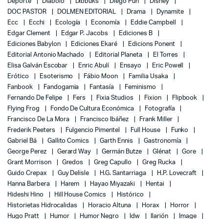
Deporte
Diábolo
Dibbuks
Diego Pun
Disney
DOC PASTOR
DOLMEN EDITORIAL
Drama
Dynamite
Ecc
Ecchi
Ecología
Economía
Eddie Campbell
Edgar Clement
Edgar P. Jacobs
Ediciones B
Ediciones Babylon
Ediciones Ekaré
Edicions Ponent
Editorial Antonio Machado
Editorial Planeta
El Torres
Elisa Galván Escobar
Enric Abulí
Ensayo
Eric Powell
Erótico
Esoterismo
Fábio Moon
Familia Usaka
Fanbook
Fandogamia
Fantasía
Feminismo
Fernando De Felipe
Fers
Fixia Studios
Fixion
Flipbook
Flying Frog
Fondo De Cultura Económica
Fotografía
Francisco De La Mora
Francisco Ibáñez
Frank Miller
Frederik Peeters
Fulgencio Pimentel
Full House
Funko
Gabriel Bá
Gallito Comics
Garth Ennis
Gastronomía
George Perez
Gerard Way
Germán Butze
Glénat
Gore
Grant Morrison
Gredos
Greg Capullo
Greg Rucka
Guido Crepax
Guy Delisle
H.G. Santarriaga
H.P. Lovecraft
Hanna Barbera
Harem
Hayao Miyazaki
Hentai
Hideshi Hino
Hill House Comics
Histórico
Historietas Hidrocalidas
Horacio Altuna
Horax
Horror
Hugo Pratt
Humor
Humor Negro
Idw
Ilarión
Image