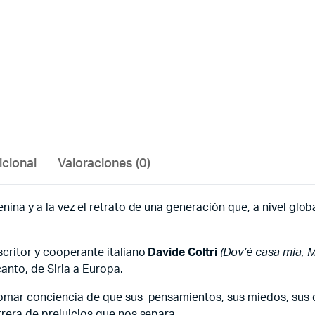
icional
Valoraciones (0)
nina y a la vez el retrato de una generación que, a nivel glo
scritor y cooperante italiano
Davide Coltri
(Dov’è casa mia, 
anto, de Siria a Europa.
 tomar conciencia de que sus pensamientos, sus miedos, sus d
rrera de prejuicios que nos separa.