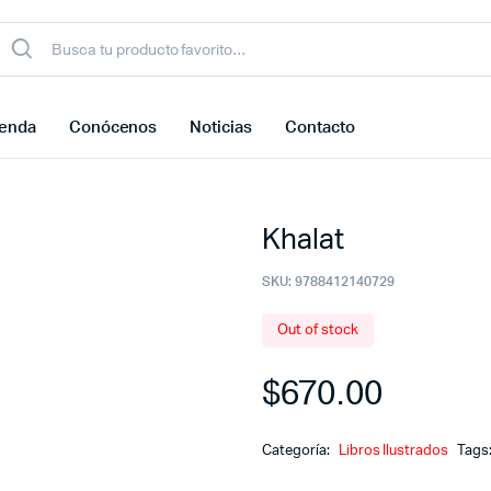
ienda
Conócenos
Noticias
Contacto
Khalat
SKU:
9788412140729
Out of stock
$
670.00
Categoría:
Libros Ilustrados
Tags