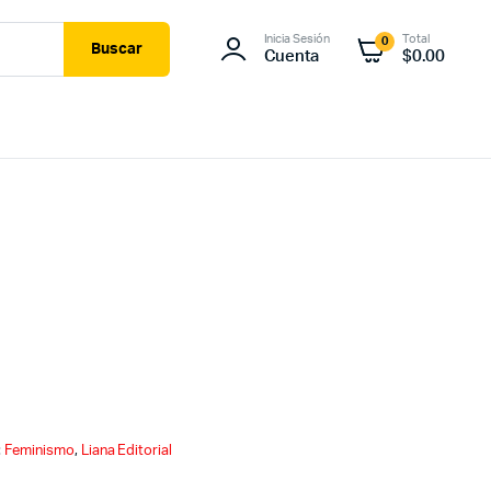
Inicia Sesión
Total
0
Buscar
Cuenta
$
0.00
:
Feminismo
,
Liana Editorial