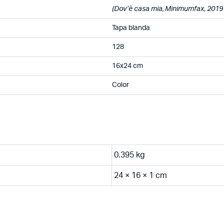
(Dov’è casa mia, Minimumfax, 2019
Tapa blanda
128
16x24 cm
Color
0.395 kg
24 × 16 × 1 cm