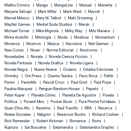
Malibu Comics
Manga
MangaLine
Manual
Manwha
Marjane Satrapi
Mark Millar
Mark Waid
Marvel
Marvel México
Mary M. Talbot
Matt Groening
Mayfair Games
Mental Soda Studios
Merak
Michael Turner
Mike Mignola
Milky Way
Milo Manara
Mirka Andolfo
Mitología
Moda
Moebius
Momentum
Moneros
Moztros
Música
Narrativa
Neil Gaiman
New Comic
Niven
Norma Editorial
Nostromo
Novedades
Novela
Novela Ciencia Ficcion
Novela Fantasía
Novela Grafica
Novela Ligera
Novela Negra
Nuevo Nueve
Océano
Odaiba Ediciones
Ominiky
Oni Press
Osamu Tezuka
Paco Roca
Paltik
Panini
PaniniMx
Pascal Croci
Paul Grist
Paul Pope
Paulina Marquez
Penguin Random House
Pepeto
Peter Kuper
Planeta Cómic
Planeta De Agostini
Poesía
Política
Ponent Mon
Poster Book
Pura Pinche Fortaleza
Quan Zhou Wu
Racismo
Raúl Treviño
RBA
Recerca
Redes Sociales
Religión
Reservoir Books
Richard Corben
Rick Remender
Robert Kirkman
Romance
Romi
Ruptura
Sal Buscema
Salamandra
Salamandra Graphic