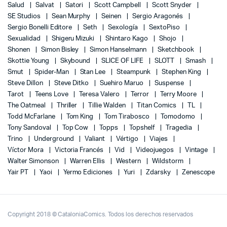
Salud
Salvat
Satori
Scott Campbell
Scott Snyder
SE Studios
Sean Murphy
Seinen
Sergio Aragonés
Sergio Bonelli Editore
Seth
Sexología
SextoPiso
Sexualidad
Shigeru Mizuki
Shintaro Kago
Shojo
Shonen
Simon Bisley
Simon Hanselmann
Sketchbook
Skottie Young
Skybound
SLICE OF LIFE
SLOTT
Smash
Smut
Spider-Man
Stan Lee
Steampunk
Stephen King
Steve Dillon
Steve Ditko
Suehiro Maruo
Suspense
Tarot
Teens Love
Teresa Valero
Terror
Terry Moore
The Oatmeal
Thriller
Tillie Walden
Titan Comics
TL
Todd McFarlane
Tom King
Tom Tirabosco
Tomodomo
Tony Sandoval
Top Cow
Topps
Topshelf
Tragedia
Trino
Underground
Valiant
Vértigo
Viajes
Víctor Mora
Victoria Francés
Vid
Videojuegos
Vintage
Walter Simonson
Warren Ellis
Western
Wildstorm
Yair PT
Yaoi
Yermo Ediciones
Yuri
Zdarsky
Zenescope
Copyright 2018 © CataloniaComics. Todos los derechos reservados