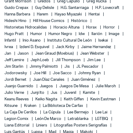
Grant Morrison
Gredos
Greg Capullo
Greg Rucka
Guido Crepax
Guy Delisle
H.G. Santarriaga
H.P. Lovecraft
Hanna Barbera
Harem
Hayao Miyazaki
Hentai
Hideshi Hino
Hill House Comics
Histórico
Historietas Hidrocalidas
Horacio Altuna
Horax
Horror
Hugo Pratt
Humor
Humor Negro
Idw
Ilarión
Image
Infantil
Inio Asano
Instituto Cultural De León
Isekai
Ivrea
Izdení D. Esquivel
Jack Kirby
Jaime Hernandez
Jan
Jason
Jean Giraud (Moebius)
Jean Webster
Jeff Lemire
Jeph Loeb
Jill Thompson
Jim Lee
Jim Starlin
Jimmy Palmiotti
Jis
JL Pescador
Jodorowsky
Joe Hill
Joe Sacco
Johnny Ryan
Jordi Bernet
Juan Díaz Canales
Juan Giménez
Juanjo Guarnido
Juegos
Juegos De Mesa
Julie Maroh
Julio Verne
Junji Ito
Jus
Juvenil
Kamite
Keanu Reeves
Keiko Nagita
Keith Giffen
Kevin Eastman
Kitsune
Kraken
La Biblioteca De Carfax
La Caja De Cerillos
La Cúpula
Lee Bermejo
Lee Lai
Legion Comix
León De Marco
Letrablanka
LGTBIQ
Liana Editorial
Liniers
Litografías Posters Serigrafías
Luis Gantús
Luppa
Mad
Magia
Makoki