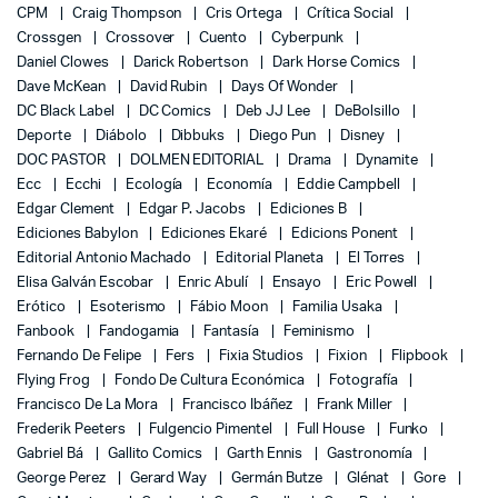
CPM
Craig Thompson
Cris Ortega
Crítica Social
Crossgen
Crossover
Cuento
Cyberpunk
Daniel Clowes
Darick Robertson
Dark Horse Comics
Dave McKean
David Rubin
Days Of Wonder
DC Black Label
DC Comics
Deb JJ Lee
DeBolsillo
Deporte
Diábolo
Dibbuks
Diego Pun
Disney
DOC PASTOR
DOLMEN EDITORIAL
Drama
Dynamite
Ecc
Ecchi
Ecología
Economía
Eddie Campbell
Edgar Clement
Edgar P. Jacobs
Ediciones B
Ediciones Babylon
Ediciones Ekaré
Edicions Ponent
Editorial Antonio Machado
Editorial Planeta
El Torres
Elisa Galván Escobar
Enric Abulí
Ensayo
Eric Powell
Erótico
Esoterismo
Fábio Moon
Familia Usaka
Fanbook
Fandogamia
Fantasía
Feminismo
Fernando De Felipe
Fers
Fixia Studios
Fixion
Flipbook
Flying Frog
Fondo De Cultura Económica
Fotografía
Francisco De La Mora
Francisco Ibáñez
Frank Miller
Frederik Peeters
Fulgencio Pimentel
Full House
Funko
Gabriel Bá
Gallito Comics
Garth Ennis
Gastronomía
George Perez
Gerard Way
Germán Butze
Glénat
Gore