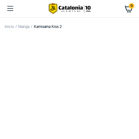
0
Inicio
Manga
Kamisama Kiss 2