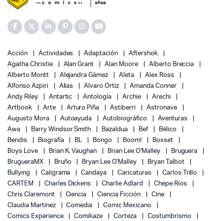
Acción
Actividades
Adaptación
Aftershok
Agatha Christie
Alan Grant
Alan Moore
Alberto Breccia
Alberto Montt
Alejandra Gámez
Aleta
Alex Ross
Alfonso Azpiri
Alias
Alvaro Ortiz
Amanda Conner
Andy Riley
Antartic
Antología
Archie
Arechi
Artbook
Arte
Arturo Piña
Astiberri
Astronave
Augusto Mora
Autoayuda
Autobiográfico
Aventuras
Awa
Barry Windsor Smith
Bazaldua
Bef
Bélico
Bendis
Biografía
BL
Bongo
Boom!
Boxset
Boys Love
Brian K. Vaughan
Brian Lee O'Malley
Bruguera
BrugueraMX
Bruño
Bryan Lee O'Malley
Bryan Talbot
Bullying
Caligrama
Candaya
Caricaturas
Carlos Trillo
CARTEM
Charles Dickens
Charlie Adlard
Chepe Ríos
Chris Claremont
Ciencia
Ciencia Ficción
Cine
Claudia Martinez
Comedia
Comic Mexicano
Comics Experience
Comikaze
Corteza
Costumbrismo