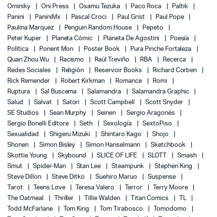
Ominiky
Oni Press
Osamu Tezuka
Paco Roca
Paltik
Panini
PaniniMx
Pascal Croci
Paul Grist
Paul Pope
Paulina Marquez
Penguin Random House
Pepeto
Peter Kuper
Planeta Cómic
Planeta De Agostini
Poesía
Política
Ponent Mon
Poster Book
Pura Pinche Fortaleza
Quan Zhou Wu
Racismo
Raúl Treviño
RBA
Recerca
Redes Sociales
Religión
Reservoir Books
Richard Corben
Rick Remender
Robert Kirkman
Romance
Romi
Ruptura
Sal Buscema
Salamandra
Salamandra Graphic
Salud
Salvat
Satori
Scott Campbell
Scott Snyder
SE Studios
Sean Murphy
Seinen
Sergio Aragonés
Sergio Bonelli Editore
Seth
Sexología
SextoPiso
Sexualidad
Shigeru Mizuki
Shintaro Kago
Shojo
Shonen
Simon Bisley
Simon Hanselmann
Sketchbook
Skottie Young
Skybound
SLICE OF LIFE
SLOTT
Smash
Smut
Spider-Man
Stan Lee
Steampunk
Stephen King
Steve Dillon
Steve Ditko
Suehiro Maruo
Suspense
Tarot
Teens Love
Teresa Valero
Terror
Terry Moore
The Oatmeal
Thriller
Tillie Walden
Titan Comics
TL
Todd McFarlane
Tom King
Tom Tirabosco
Tomodomo