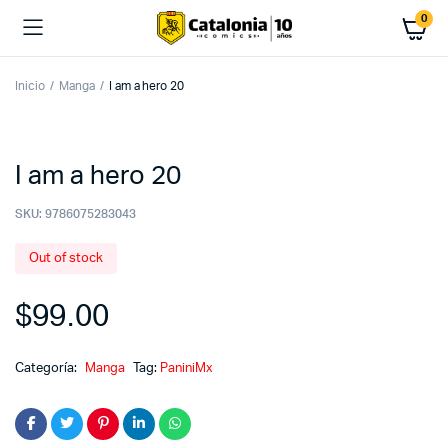
0
Inicio
Manga
I am a hero 20
I am a hero 20
SKU:
9786075283043
Out of stock
$
99.00
Categoría:
Manga
Tag:
PaniniMx