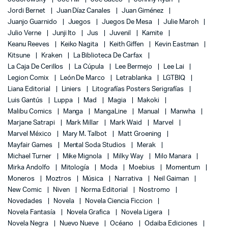
Jordi Bernet
Juan Díaz Canales
Juan Giménez
Juanjo Guarnido
Juegos
Juegos De Mesa
Julie Maroh
Julio Verne
Junji Ito
Jus
Juvenil
Kamite
Keanu Reeves
Keiko Nagita
Keith Giffen
Kevin Eastman
Kitsune
Kraken
La Biblioteca De Carfax
La Caja De Cerillos
La Cúpula
Lee Bermejo
Lee Lai
Legion Comix
León De Marco
Letrablanka
LGTBIQ
Liana Editorial
Liniers
Litografías Posters Serigrafías
Luis Gantús
Luppa
Mad
Magia
Makoki
Malibu Comics
Manga
MangaLine
Manual
Manwha
Marjane Satrapi
Mark Millar
Mark Waid
Marvel
Marvel México
Mary M. Talbot
Matt Groening
Mayfair Games
Mental Soda Studios
Merak
Michael Turner
Mike Mignola
Milky Way
Milo Manara
Mirka Andolfo
Mitología
Moda
Moebius
Momentum
Moneros
Moztros
Música
Narrativa
Neil Gaiman
New Comic
Niven
Norma Editorial
Nostromo
Novedades
Novela
Novela Ciencia Ficcion
Novela Fantasía
Novela Grafica
Novela Ligera
Novela Negra
Nuevo Nueve
Océano
Odaiba Ediciones