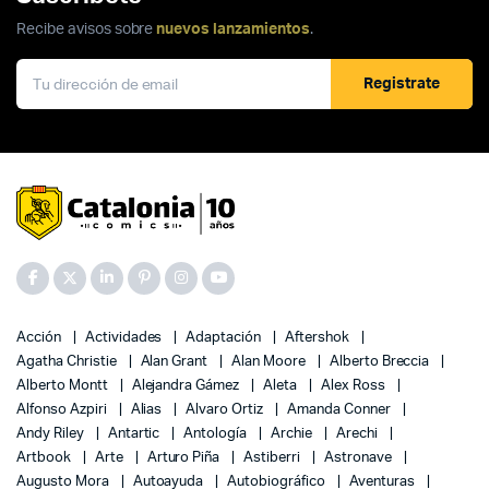
Recibe avisos sobre
nuevos lanzamientos
.
Registrate
Acción
Actividades
Adaptación
Aftershok
Agatha Christie
Alan Grant
Alan Moore
Alberto Breccia
Alberto Montt
Alejandra Gámez
Aleta
Alex Ross
Alfonso Azpiri
Alias
Alvaro Ortiz
Amanda Conner
Andy Riley
Antartic
Antología
Archie
Arechi
Artbook
Arte
Arturo Piña
Astiberri
Astronave
Augusto Mora
Autoayuda
Autobiográfico
Aventuras