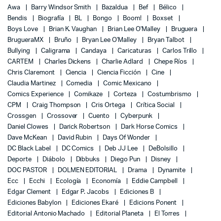
Awa
Barry Windsor Smith
Bazaldua
Bef
Bélico
Bendis
Biografía
BL
Bongo
Boom!
Boxset
Boys Love
Brian K. Vaughan
Brian Lee O'Malley
Bruguera
BrugueraMX
Bruño
Bryan Lee O'Malley
Bryan Talbot
Bullying
Caligrama
Candaya
Caricaturas
Carlos Trillo
CARTEM
Charles Dickens
Charlie Adlard
Chepe Ríos
Chris Claremont
Ciencia
Ciencia Ficción
Cine
Claudia Martinez
Comedia
Comic Mexicano
Comics Experience
Comikaze
Corteza
Costumbrismo
CPM
Craig Thompson
Cris Ortega
Crítica Social
Crossgen
Crossover
Cuento
Cyberpunk
Daniel Clowes
Darick Robertson
Dark Horse Comics
Dave McKean
David Rubin
Days Of Wonder
DC Black Label
DC Comics
Deb JJ Lee
DeBolsillo
Deporte
Diábolo
Dibbuks
Diego Pun
Disney
DOC PASTOR
DOLMEN EDITORIAL
Drama
Dynamite
Ecc
Ecchi
Ecología
Economía
Eddie Campbell
Edgar Clement
Edgar P. Jacobs
Ediciones B
Ediciones Babylon
Ediciones Ekaré
Edicions Ponent
Editorial Antonio Machado
Editorial Planeta
El Torres