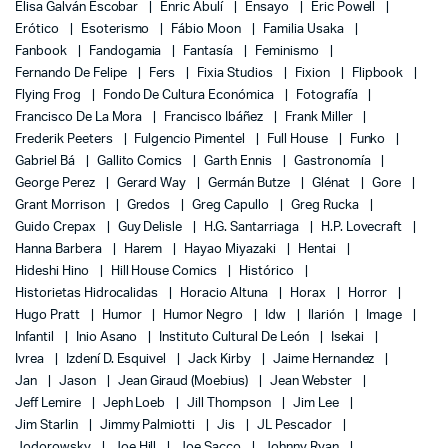
Elisa Galván Escobar
Enric Abulí
Ensayo
Eric Powell
Erótico
Esoterismo
Fábio Moon
Familia Usaka
Fanbook
Fandogamia
Fantasía
Feminismo
Fernando De Felipe
Fers
Fixia Studios
Fixion
Flipbook
Flying Frog
Fondo De Cultura Económica
Fotografía
Francisco De La Mora
Francisco Ibáñez
Frank Miller
Frederik Peeters
Fulgencio Pimentel
Full House
Funko
Gabriel Bá
Gallito Comics
Garth Ennis
Gastronomía
George Perez
Gerard Way
Germán Butze
Glénat
Gore
Grant Morrison
Gredos
Greg Capullo
Greg Rucka
Guido Crepax
Guy Delisle
H.G. Santarriaga
H.P. Lovecraft
Hanna Barbera
Harem
Hayao Miyazaki
Hentai
Hideshi Hino
Hill House Comics
Histórico
Historietas Hidrocalidas
Horacio Altuna
Horax
Horror
Hugo Pratt
Humor
Humor Negro
Idw
Ilarión
Image
Infantil
Inio Asano
Instituto Cultural De León
Isekai
Ivrea
Izdení D. Esquivel
Jack Kirby
Jaime Hernandez
Jan
Jason
Jean Giraud (Moebius)
Jean Webster
Jeff Lemire
Jeph Loeb
Jill Thompson
Jim Lee
Jim Starlin
Jimmy Palmiotti
Jis
JL Pescador
Jodorowsky
Joe Hill
Joe Sacco
Johnny Ryan