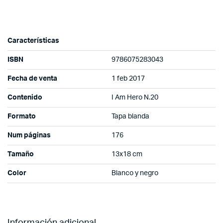
Características
ISBN
9786075283043
Fecha de venta
1 feb 2017
Contenido
I Am Hero N.20
Formato
Tapa blanda
Num páginas
176
Tamaño
13x18 cm
Color
Blanco y negro
Información adicional