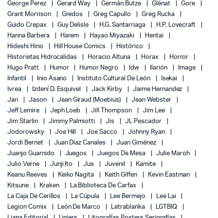
George Perez
Gerard Way
Germán Butze
Glénat
Gore
Grant Morrison
Gredos
Greg Capullo
Greg Rucka
Guido Crepax
Guy Delisle
H.G. Santarriaga
H.P. Lovecraft
Hanna Barbera
Harem
Hayao Miyazaki
Hentai
Hideshi Hino
Hill House Comics
Histórico
Historietas Hidrocalidas
Horacio Altuna
Horax
Horror
Hugo Pratt
Humor
Humor Negro
Idw
Ilarión
Image
Infantil
Inio Asano
Instituto Cultural De León
Isekai
Ivrea
Izdení D. Esquivel
Jack Kirby
Jaime Hernandez
Jan
Jason
Jean Giraud (Moebius)
Jean Webster
Jeff Lemire
Jeph Loeb
Jill Thompson
Jim Lee
Jim Starlin
Jimmy Palmiotti
Jis
JL Pescador
Jodorowsky
Joe Hill
Joe Sacco
Johnny Ryan
Jordi Bernet
Juan Díaz Canales
Juan Giménez
Juanjo Guarnido
Juegos
Juegos De Mesa
Julie Maroh
Julio Verne
Junji Ito
Jus
Juvenil
Kamite
Keanu Reeves
Keiko Nagita
Keith Giffen
Kevin Eastman
Kitsune
Kraken
La Biblioteca De Carfax
La Caja De Cerillos
La Cúpula
Lee Bermejo
Lee Lai
Legion Comix
León De Marco
Letrablanka
LGTBIQ
Liana Editorial
Liniers
Litografías Posters Serigrafías