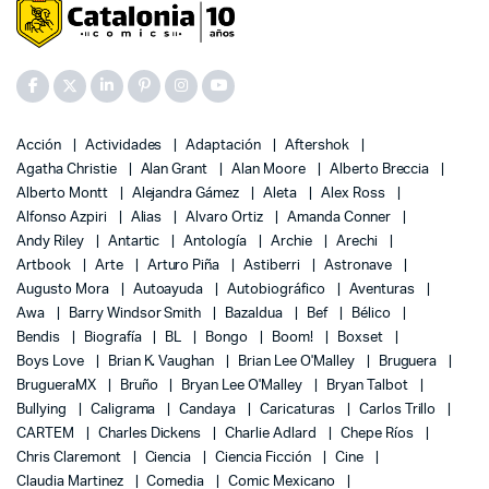
Acción
Actividades
Adaptación
Aftershok
Agatha Christie
Alan Grant
Alan Moore
Alberto Breccia
Alberto Montt
Alejandra Gámez
Aleta
Alex Ross
Alfonso Azpiri
Alias
Alvaro Ortiz
Amanda Conner
Andy Riley
Antartic
Antología
Archie
Arechi
Artbook
Arte
Arturo Piña
Astiberri
Astronave
Augusto Mora
Autoayuda
Autobiográfico
Aventuras
Awa
Barry Windsor Smith
Bazaldua
Bef
Bélico
Bendis
Biografía
BL
Bongo
Boom!
Boxset
Boys Love
Brian K. Vaughan
Brian Lee O'Malley
Bruguera
BrugueraMX
Bruño
Bryan Lee O'Malley
Bryan Talbot
Bullying
Caligrama
Candaya
Caricaturas
Carlos Trillo
CARTEM
Charles Dickens
Charlie Adlard
Chepe Ríos
Chris Claremont
Ciencia
Ciencia Ficción
Cine
Claudia Martinez
Comedia
Comic Mexicano