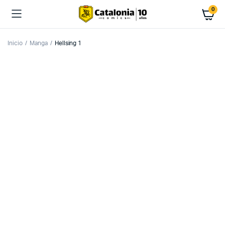
0
Inicio
Manga
Hellsing 1