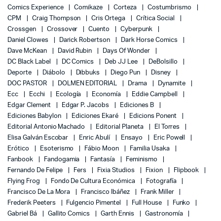
Comics Experience
Comikaze
Corteza
Costumbrismo
CPM
Craig Thompson
Cris Ortega
Crítica Social
Crossgen
Crossover
Cuento
Cyberpunk
Daniel Clowes
Darick Robertson
Dark Horse Comics
Dave McKean
David Rubin
Days Of Wonder
DC Black Label
DC Comics
Deb JJ Lee
DeBolsillo
Deporte
Diábolo
Dibbuks
Diego Pun
Disney
DOC PASTOR
DOLMEN EDITORIAL
Drama
Dynamite
Ecc
Ecchi
Ecología
Economía
Eddie Campbell
Edgar Clement
Edgar P. Jacobs
Ediciones B
Ediciones Babylon
Ediciones Ekaré
Edicions Ponent
Editorial Antonio Machado
Editorial Planeta
El Torres
Elisa Galván Escobar
Enric Abulí
Ensayo
Eric Powell
Erótico
Esoterismo
Fábio Moon
Familia Usaka
Fanbook
Fandogamia
Fantasía
Feminismo
Fernando De Felipe
Fers
Fixia Studios
Fixion
Flipbook
Flying Frog
Fondo De Cultura Económica
Fotografía
Francisco De La Mora
Francisco Ibáñez
Frank Miller
Frederik Peeters
Fulgencio Pimentel
Full House
Funko
Gabriel Bá
Gallito Comics
Garth Ennis
Gastronomía