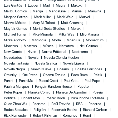
Luis Gantús
Luppa
Mad
Magia
Makoki
Malibu Comics
Manga
MangaLine
Manual
Manwha
Marjane Satrapi
Mark Millar
Mark Waid
Marvel
Marvel México
Mary M. Talbot
Matt Groening
Mayfair Games
Mental Soda Studios
Merak
Michael Turner
Mike Mignola
Milky Way
Milo Manara
Mirka Andolfo
Mitología
Moda
Moebius
Momentum
Moneros
Moztros
Música
Narrativa
Neil Gaiman
New Comic
Niven
Norma Editorial
Nostromo
Novedades
Novela
Novela Ciencia Ficcion
Novela Fantasía
Novela Grafica
Novela Ligera
Novela Negra
Nuevo Nueve
Océano
Odaiba Ediciones
Ominiky
Oni Press
Osamu Tezuka
Paco Roca
Paltik
Panini
PaniniMx
Pascal Croci
Paul Grist
Paul Pope
Paulina Marquez
Penguin Random House
Pepeto
Peter Kuper
Planeta Cómic
Planeta De Agostini
Poesía
Política
Ponent Mon
Poster Book
Pura Pinche Fortaleza
Quan Zhou Wu
Racismo
Raúl Treviño
RBA
Recerca
Redes Sociales
Religión
Reservoir Books
Richard Corben
Rick Remender
Robert Kirkman
Romance
Romi