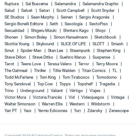
Ruptura
Sal Buscema
Salamandra
Salamandra Graphic
Salud
Salvat
Satori
Scott Campbell
Scott Snyder
SE Studios
Sean Murphy
Seinen
Sergio Aragonés
Sergio Bonelli Editore
Seth
Sexología
SextoPiso
Sexualidad
Shigeru Mizuki
Shintaro Kago
Shojo
Shonen
Simon Bisley
Simon Hanselmann
Sketchbook
Skottie Young
Skybound
SLICE OF LIFE
SLOTT
Smash
Smut
Spider-Man
Stan Lee
Steampunk
Stephen King
Steve Dillon
Steve Ditko
Suehiro Maruo
Suspense
Tarot
Teens Love
Teresa Valero
Terror
Terry Moore
The Oatmeal
Thriller
Tillie Walden
Titan Comics
TL
Todd McFarlane
Tom King
Tom Tirabosco
Tomodomo
Tony Sandoval
Top Cow
Topps
Topshelf
Tragedia
Trino
Underground
Valiant
Vértigo
Viajes
Víctor Mora
Victoria Francés
Vid
Videojuegos
Vintage
Walter Simonson
Warren Ellis
Western
Wildstorm
Yair PT
Yaoi
Yermo Ediciones
Yuri
Zdarsky
Zenescope
Copyright 2018 © CataloniaComics. Todos los derechos reservados