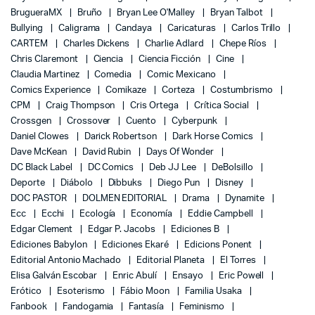
BrugueraMX
Bruño
Bryan Lee O'Malley
Bryan Talbot
Bullying
Caligrama
Candaya
Caricaturas
Carlos Trillo
CARTEM
Charles Dickens
Charlie Adlard
Chepe Ríos
Chris Claremont
Ciencia
Ciencia Ficción
Cine
Claudia Martinez
Comedia
Comic Mexicano
Comics Experience
Comikaze
Corteza
Costumbrismo
CPM
Craig Thompson
Cris Ortega
Crítica Social
Crossgen
Crossover
Cuento
Cyberpunk
Daniel Clowes
Darick Robertson
Dark Horse Comics
Dave McKean
David Rubin
Days Of Wonder
DC Black Label
DC Comics
Deb JJ Lee
DeBolsillo
Deporte
Diábolo
Dibbuks
Diego Pun
Disney
DOC PASTOR
DOLMEN EDITORIAL
Drama
Dynamite
Ecc
Ecchi
Ecología
Economía
Eddie Campbell
Edgar Clement
Edgar P. Jacobs
Ediciones B
Ediciones Babylon
Ediciones Ekaré
Edicions Ponent
Editorial Antonio Machado
Editorial Planeta
El Torres
Elisa Galván Escobar
Enric Abulí
Ensayo
Eric Powell
Erótico
Esoterismo
Fábio Moon
Familia Usaka
Fanbook
Fandogamia
Fantasía
Feminismo