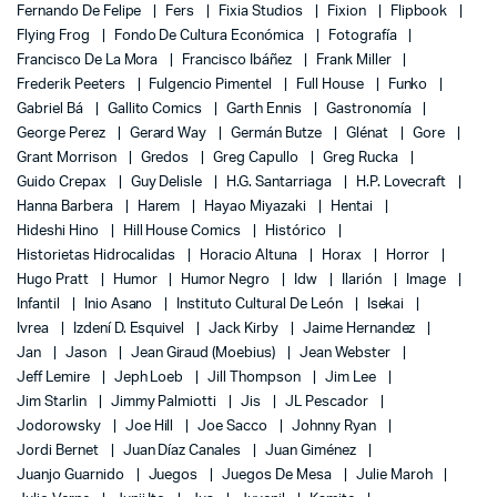
Fernando De Felipe
Fers
Fixia Studios
Fixion
Flipbook
Flying Frog
Fondo De Cultura Económica
Fotografía
Francisco De La Mora
Francisco Ibáñez
Frank Miller
Frederik Peeters
Fulgencio Pimentel
Full House
Funko
Gabriel Bá
Gallito Comics
Garth Ennis
Gastronomía
George Perez
Gerard Way
Germán Butze
Glénat
Gore
Grant Morrison
Gredos
Greg Capullo
Greg Rucka
Guido Crepax
Guy Delisle
H.G. Santarriaga
H.P. Lovecraft
Hanna Barbera
Harem
Hayao Miyazaki
Hentai
Hideshi Hino
Hill House Comics
Histórico
Historietas Hidrocalidas
Horacio Altuna
Horax
Horror
Hugo Pratt
Humor
Humor Negro
Idw
Ilarión
Image
Infantil
Inio Asano
Instituto Cultural De León
Isekai
Ivrea
Izdení D. Esquivel
Jack Kirby
Jaime Hernandez
Jan
Jason
Jean Giraud (Moebius)
Jean Webster
Jeff Lemire
Jeph Loeb
Jill Thompson
Jim Lee
Jim Starlin
Jimmy Palmiotti
Jis
JL Pescador
Jodorowsky
Joe Hill
Joe Sacco
Johnny Ryan
Jordi Bernet
Juan Díaz Canales
Juan Giménez
Juanjo Guarnido
Juegos
Juegos De Mesa
Julie Maroh