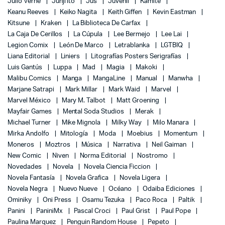
Julio Verne
Junji Ito
Jus
Juvenil
Kamite
Keanu Reeves
Keiko Nagita
Keith Giffen
Kevin Eastman
Kitsune
Kraken
La Biblioteca De Carfax
La Caja De Cerillos
La Cúpula
Lee Bermejo
Lee Lai
Legion Comix
León De Marco
Letrablanka
LGTBIQ
Liana Editorial
Liniers
Litografías Posters Serigrafías
Luis Gantús
Luppa
Mad
Magia
Makoki
Malibu Comics
Manga
MangaLine
Manual
Manwha
Marjane Satrapi
Mark Millar
Mark Waid
Marvel
Marvel México
Mary M. Talbot
Matt Groening
Mayfair Games
Mental Soda Studios
Merak
Michael Turner
Mike Mignola
Milky Way
Milo Manara
Mirka Andolfo
Mitología
Moda
Moebius
Momentum
Moneros
Moztros
Música
Narrativa
Neil Gaiman
New Comic
Niven
Norma Editorial
Nostromo
Novedades
Novela
Novela Ciencia Ficcion
Novela Fantasía
Novela Grafica
Novela Ligera
Novela Negra
Nuevo Nueve
Océano
Odaiba Ediciones
Ominiky
Oni Press
Osamu Tezuka
Paco Roca
Paltik
Panini
PaniniMx
Pascal Croci
Paul Grist
Paul Pope
Paulina Marquez
Penguin Random House
Pepeto