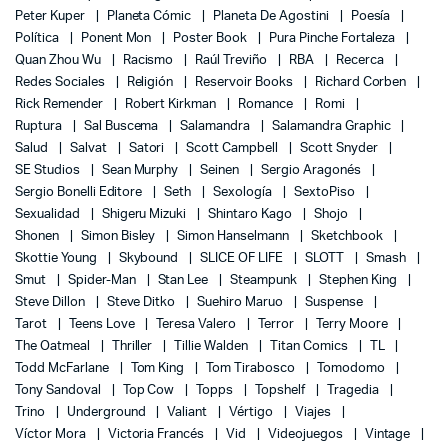
Peter Kuper
Planeta Cómic
Planeta De Agostini
Poesía
Política
Ponent Mon
Poster Book
Pura Pinche Fortaleza
Quan Zhou Wu
Racismo
Raúl Treviño
RBA
Recerca
Redes Sociales
Religión
Reservoir Books
Richard Corben
Rick Remender
Robert Kirkman
Romance
Romi
Ruptura
Sal Buscema
Salamandra
Salamandra Graphic
Salud
Salvat
Satori
Scott Campbell
Scott Snyder
SE Studios
Sean Murphy
Seinen
Sergio Aragonés
Sergio Bonelli Editore
Seth
Sexología
SextoPiso
Sexualidad
Shigeru Mizuki
Shintaro Kago
Shojo
Shonen
Simon Bisley
Simon Hanselmann
Sketchbook
Skottie Young
Skybound
SLICE OF LIFE
SLOTT
Smash
Smut
Spider-Man
Stan Lee
Steampunk
Stephen King
Steve Dillon
Steve Ditko
Suehiro Maruo
Suspense
Tarot
Teens Love
Teresa Valero
Terror
Terry Moore
The Oatmeal
Thriller
Tillie Walden
Titan Comics
TL
Todd McFarlane
Tom King
Tom Tirabosco
Tomodomo
Tony Sandoval
Top Cow
Topps
Topshelf
Tragedia
Trino
Underground
Valiant
Vértigo
Viajes
Víctor Mora
Victoria Francés
Vid
Videojuegos
Vintage