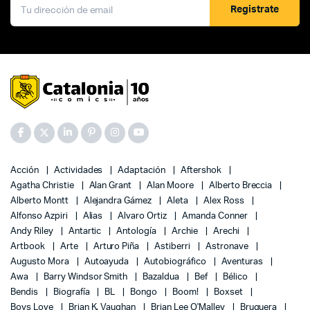
Registrate
Acción
Actividades
Adaptación
Aftershok
Agatha Christie
Alan Grant
Alan Moore
Alberto Breccia
Alberto Montt
Alejandra Gámez
Aleta
Alex Ross
Alfonso Azpiri
Alias
Alvaro Ortiz
Amanda Conner
Andy Riley
Antartic
Antología
Archie
Arechi
Artbook
Arte
Arturo Piña
Astiberri
Astronave
Augusto Mora
Autoayuda
Autobiográfico
Aventuras
Awa
Barry Windsor Smith
Bazaldua
Bef
Bélico
Bendis
Biografía
BL
Bongo
Boom!
Boxset
Boys Love
Brian K. Vaughan
Brian Lee O'Malley
Bruguera