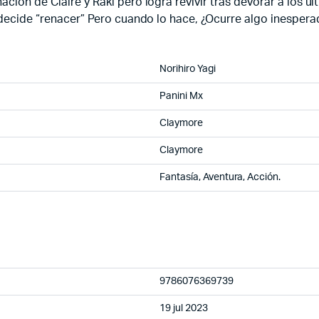
ación de Claire y Raki pero logra revivir tras devorar a los 
 decide “renacer” Pero cuando lo hace, ¿Ocurre algo inesperad
Norihiro Yagi
Panini Mx
Claymore
Claymore
Fantasía, Aventura, Acción.
9786076369739
19 jul 2023