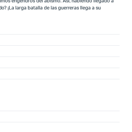
últimos engendros del abismo. Así, habiendo llegado a
o? ¡La larga batalla de las guerreras llega a su