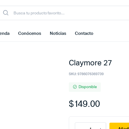
ienda
Conócenos
Noticias
Contacto
Claymore 27
SKU:
9786076369739
Disponible
$
149.00
Claymore