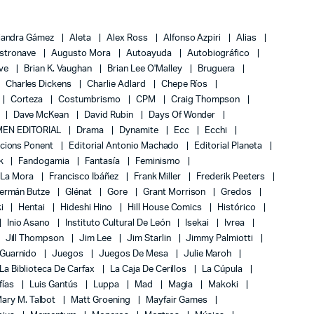
jandra Gámez
Aleta
Alex Ross
Alfonso Azpiri
Alias
stronave
Augusto Mora
Autoayuda
Autobiográfico
ove
Brian K. Vaughan
Brian Lee O'Malley
Bruguera
Charles Dickens
Charlie Adlard
Chepe Ríos
Corteza
Costumbrismo
CPM
Craig Thompson
Dave McKean
David Rubin
Days Of Wonder
EN EDITORIAL
Drama
Dynamite
Ecc
Ecchi
icions Ponent
Editorial Antonio Machado
Editorial Planeta
k
Fandogamia
Fantasía
Feminismo
 La Mora
Francisco Ibáñez
Frank Miller
Frederik Peeters
ermán Butze
Glénat
Gore
Grant Morrison
Gredos
ki
Hentai
Hideshi Hino
Hill House Comics
Histórico
Inio Asano
Instituto Cultural De León
Isekai
Ivrea
Jill Thompson
Jim Lee
Jim Starlin
Jimmy Palmiotti
 Guarnido
Juegos
Juegos De Mesa
Julie Maroh
La Biblioteca De Carfax
La Caja De Cerillos
La Cúpula
fías
Luis Gantús
Luppa
Mad
Magia
Makoki
ary M. Talbot
Matt Groening
Mayfair Games