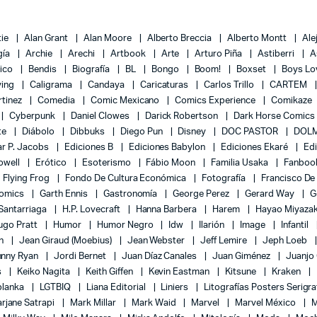
tie
Alan Grant
Alan Moore
Alberto Breccia
Alberto Montt
Ale
gía
Archie
Arechi
Artbook
Arte
Arturo Piña
Astiberri
A
lico
Bendis
Biografía
BL
Bongo
Boom!
Boxset
Boys L
ying
Caligrama
Candaya
Caricaturas
Carlos Trillo
CARTEM
rtinez
Comedia
Comic Mexicano
Comics Experience
Comikaze
Cyberpunk
Daniel Clowes
Darick Robertson
Dark Horse Comics
te
Diábolo
Dibbuks
Diego Pun
Disney
DOC PASTOR
DOLM
r P. Jacobs
Ediciones B
Ediciones Babylon
Ediciones Ekaré
Ed
Powell
Erótico
Esoterismo
Fábio Moon
Familia Usaka
Fanboo
Flying Frog
Fondo De Cultura Económica
Fotografía
Francisco De
Comics
Garth Ennis
Gastronomía
George Perez
Gerard Way
G
 Santarriaga
H.P. Lovecraft
Hanna Barbera
Harem
Hayao Miyaza
ugo Pratt
Humor
Humor Negro
Idw
Ilarión
Image
Infantil
on
Jean Giraud (Moebius)
Jean Webster
Jeff Lemire
Jeph Loeb
hnny Ryan
Jordi Bernet
Juan Díaz Canales
Juan Giménez
Juanjo
s
Keiko Nagita
Keith Giffen
Kevin Eastman
Kitsune
Kraken
blanka
LGTBIQ
Liana Editorial
Liniers
Litografías Posters Serigra
rjane Satrapi
Mark Millar
Mark Waid
Marvel
Marvel México
M