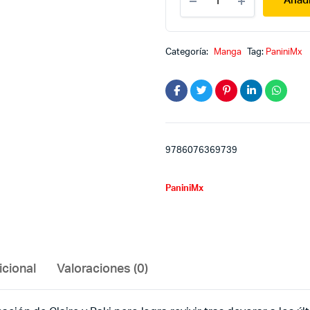
Añadi
27
quantity
Categoría:
Manga
Tag:
PaniniMx
9786076369739
PaniniMx
icional
Valoraciones (0)