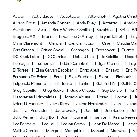
Acción
Actividades
Adaptación
Aftershok
Agatha Chris
Alvaro Ortiz
Amanda Conner
Andy Riley
Antartic
Antolo
Aventuras
Awa
Barry Windsor Smith
Bazaldua
Bef
Bé
BrugueraMX
Bruño
Bryan Lee O'Malley
Bryan Talbot
Bull
Chris Claremont
Ciencia
Ciencia Ficción
Cine
Claudia Ma
Cris Ortega
Crítica Social
Crossgen
Crossover
Cuento
DC Black Label
DC Comics
Deb JJ Lee
DeBolsillo
Depor
Ecología
Economía
Eddie Campbell
Edgar Clement
Edga
El Torres
Elisa Galván Escobar
Enric Abulí
Ensayo
Eric 
Fernando De Felipe
Fers
Fixia Studios
Fixion
Flipbook
Fulgencio Pimentel
Full House
Funko
Gabriel Bá
Gallito 
Greg Capullo
Greg Rucka
Guido Crepax
Guy Delisle
H.G.
Historietas Hidrocalidas
Horacio Altuna
Horax
Horror
H
Izdení D. Esquivel
Jack Kirby
Jaime Hernandez
Jan
Jas
Jis
JL Pescador
Jodorowsky
Joe Hill
Joe Sacco
Jo
Julio Verne
Junji Ito
Jus
Juvenil
Kamite
Keanu Reeve
Lee Bermejo
Lee Lai
Legion Comix
León De Marco
Letra
Malibu Comics
Manga
MangaLine
Manual
Manwha
Ma