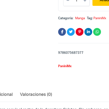
Añadi
15
quantity
Categoría:
Manga
Tag:
PaniniMx
9786075687377
PaniniMx
icional
Valoraciones (0)