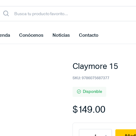
ienda
Conócenos
Noticias
Contacto
Claymore 15
SKU:
9786075687377
Disponible
$
149.00
Claymore