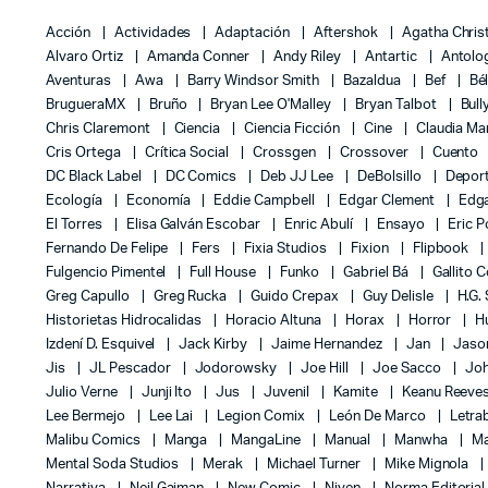
Acción
Actividades
Adaptación
Aftershok
Agatha Chris
Alvaro Ortiz
Amanda Conner
Andy Riley
Antartic
Antolo
Aventuras
Awa
Barry Windsor Smith
Bazaldua
Bef
Bé
BrugueraMX
Bruño
Bryan Lee O'Malley
Bryan Talbot
Bull
Chris Claremont
Ciencia
Ciencia Ficción
Cine
Claudia Ma
Cris Ortega
Crítica Social
Crossgen
Crossover
Cuento
DC Black Label
DC Comics
Deb JJ Lee
DeBolsillo
Depor
Ecología
Economía
Eddie Campbell
Edgar Clement
Edga
El Torres
Elisa Galván Escobar
Enric Abulí
Ensayo
Eric 
Fernando De Felipe
Fers
Fixia Studios
Fixion
Flipbook
Fulgencio Pimentel
Full House
Funko
Gabriel Bá
Gallito 
Greg Capullo
Greg Rucka
Guido Crepax
Guy Delisle
H.G.
Historietas Hidrocalidas
Horacio Altuna
Horax
Horror
H
Izdení D. Esquivel
Jack Kirby
Jaime Hernandez
Jan
Jas
Jis
JL Pescador
Jodorowsky
Joe Hill
Joe Sacco
Jo
Julio Verne
Junji Ito
Jus
Juvenil
Kamite
Keanu Reeve
Lee Bermejo
Lee Lai
Legion Comix
León De Marco
Letra
Malibu Comics
Manga
MangaLine
Manual
Manwha
Ma
Mental Soda Studios
Merak
Michael Turner
Mike Mignola