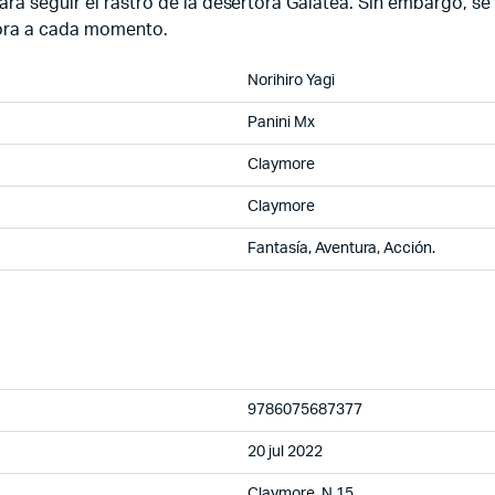
ara seguir el rastro de la desertora Galatea. Sin embargo, se
eora a cada momento.
Norihiro Yagi
Panini Mx
Claymore
Claymore
Fantasía, Aventura, Acción.
9786075687377
20 jul 2022
Claymore N.15