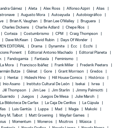
jandra Gámez
Aleta
Alex Ross
Alfonso Azpiri
Alias
stronave
Augusto Mora
Autoayuda
Autobiográfico
ove
Brian K. Vaughan
Brian Lee O'Malley
Bruguera
Charles Dickens
Charlie Adlard
Chepe Ríos
Corteza
Costumbrismo
CPM
Craig Thompson
Dave McKean
David Rubin
Days Of Wonder
EN EDITORIAL
Drama
Dynamite
Ecc
Ecchi
icions Ponent
Editorial Antonio Machado
Editorial Planeta
k
Fandogamia
Fantasía
Feminismo
 La Mora
Francisco Ibáñez
Frank Miller
Frederik Peeters
ermán Butze
Glénat
Gore
Grant Morrison
Gredos
ki
Hentai
Hideshi Hino
Hill House Comics
Histórico
Inio Asano
Instituto Cultural De León
Isekai
Ivrea
Jill Thompson
Jim Lee
Jim Starlin
Jimmy Palmiotti
 Guarnido
Juegos
Juegos De Mesa
Julie Maroh
La Biblioteca De Carfax
La Caja De Cerillos
La Cúpula
fías
Luis Gantús
Luppa
Mad
Magia
Makoki
ary M. Talbot
Matt Groening
Mayfair Games
bius
Momentum
Moneros
Moztros
Música