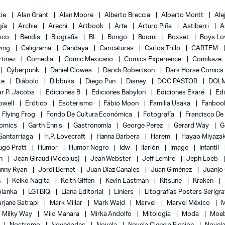
tie
Alan Grant
Alan Moore
Alberto Breccia
Alberto Montt
Ale
gía
Archie
Arechi
Artbook
Arte
Arturo Piña
Astiberri
A
lico
Bendis
Biografía
BL
Bongo
Boom!
Boxset
Boys L
ying
Caligrama
Candaya
Caricaturas
Carlos Trillo
CARTEM
rtinez
Comedia
Comic Mexicano
Comics Experience
Comikaze
Cyberpunk
Daniel Clowes
Darick Robertson
Dark Horse Comics
te
Diábolo
Dibbuks
Diego Pun
Disney
DOC PASTOR
DOLM
r P. Jacobs
Ediciones B
Ediciones Babylon
Ediciones Ekaré
Ed
Powell
Erótico
Esoterismo
Fábio Moon
Familia Usaka
Fanboo
Flying Frog
Fondo De Cultura Económica
Fotografía
Francisco De
Comics
Garth Ennis
Gastronomía
George Perez
Gerard Way
G
 Santarriaga
H.P. Lovecraft
Hanna Barbera
Harem
Hayao Miyaza
ugo Pratt
Humor
Humor Negro
Idw
Ilarión
Image
Infantil
on
Jean Giraud (Moebius)
Jean Webster
Jeff Lemire
Jeph Loeb
hnny Ryan
Jordi Bernet
Juan Díaz Canales
Juan Giménez
Juanjo
s
Keiko Nagita
Keith Giffen
Kevin Eastman
Kitsune
Kraken
blanka
LGTBIQ
Liana Editorial
Liniers
Litografías Posters Serigra
rjane Satrapi
Mark Millar
Mark Waid
Marvel
Marvel México
M
Milky Way
Milo Manara
Mirka Andolfo
Mitología
Moda
Moe