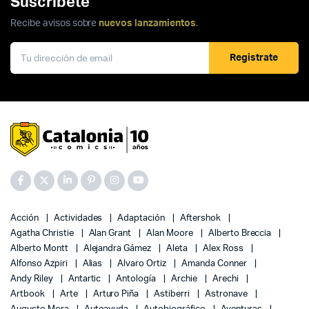
Suscríbete
Recibe avisos sobre
nuevos lanzamientos
.
Registrate
Acción
Actividades
Adaptación
Aftershok
Agatha Christie
Alan Grant
Alan Moore
Alberto Breccia
Alberto Montt
Alejandra Gámez
Aleta
Alex Ross
Alfonso Azpiri
Alias
Alvaro Ortiz
Amanda Conner
Andy Riley
Antartic
Antología
Archie
Arechi
Artbook
Arte
Arturo Piña
Astiberri
Astronave