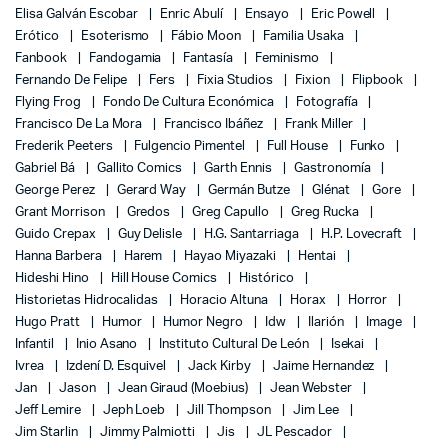
Elisa Galván Escobar
Enric Abulí
Ensayo
Eric Powell
Erótico
Esoterismo
Fábio Moon
Familia Usaka
Fanbook
Fandogamia
Fantasía
Feminismo
Fernando De Felipe
Fers
Fixia Studios
Fixion
Flipbook
Flying Frog
Fondo De Cultura Económica
Fotografía
Francisco De La Mora
Francisco Ibáñez
Frank Miller
Frederik Peeters
Fulgencio Pimentel
Full House
Funko
Gabriel Bá
Gallito Comics
Garth Ennis
Gastronomía
George Perez
Gerard Way
Germán Butze
Glénat
Gore
Grant Morrison
Gredos
Greg Capullo
Greg Rucka
Guido Crepax
Guy Delisle
H.G. Santarriaga
H.P. Lovecraft
Hanna Barbera
Harem
Hayao Miyazaki
Hentai
Hideshi Hino
Hill House Comics
Histórico
Historietas Hidrocalidas
Horacio Altuna
Horax
Horror
Hugo Pratt
Humor
Humor Negro
Idw
Ilarión
Image
Infantil
Inio Asano
Instituto Cultural De León
Isekai
Ivrea
Izdení D. Esquivel
Jack Kirby
Jaime Hernandez
Jan
Jason
Jean Giraud (Moebius)
Jean Webster
Jeff Lemire
Jeph Loeb
Jill Thompson
Jim Lee
Jim Starlin
Jimmy Palmiotti
Jis
JL Pescador