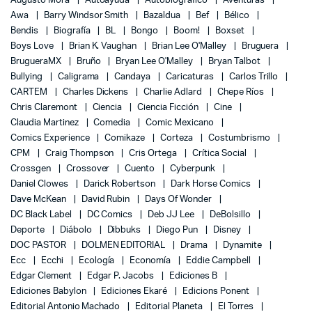
Augusto Mora
Autoayuda
Autobiográfico
Aventuras
Awa
Barry Windsor Smith
Bazaldua
Bef
Bélico
Bendis
Biografía
BL
Bongo
Boom!
Boxset
Boys Love
Brian K. Vaughan
Brian Lee O'Malley
Bruguera
BrugueraMX
Bruño
Bryan Lee O'Malley
Bryan Talbot
Bullying
Caligrama
Candaya
Caricaturas
Carlos Trillo
CARTEM
Charles Dickens
Charlie Adlard
Chepe Ríos
Chris Claremont
Ciencia
Ciencia Ficción
Cine
Claudia Martinez
Comedia
Comic Mexicano
Comics Experience
Comikaze
Corteza
Costumbrismo
CPM
Craig Thompson
Cris Ortega
Crítica Social
Crossgen
Crossover
Cuento
Cyberpunk
Daniel Clowes
Darick Robertson
Dark Horse Comics
Dave McKean
David Rubin
Days Of Wonder
DC Black Label
DC Comics
Deb JJ Lee
DeBolsillo
Deporte
Diábolo
Dibbuks
Diego Pun
Disney
DOC PASTOR
DOLMEN EDITORIAL
Drama
Dynamite
Ecc
Ecchi
Ecología
Economía
Eddie Campbell
Edgar Clement
Edgar P. Jacobs
Ediciones B
Ediciones Babylon
Ediciones Ekaré
Edicions Ponent
Editorial Antonio Machado
Editorial Planeta
El Torres