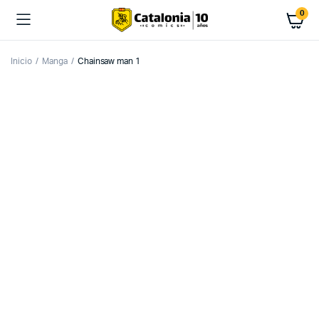
0
Inicio
Manga
Chainsaw man 1