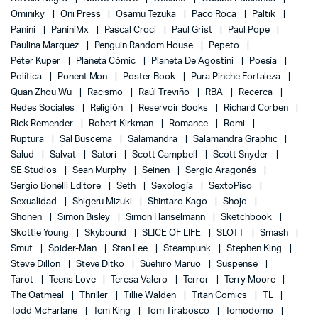
Ominiky
Oni Press
Osamu Tezuka
Paco Roca
Paltik
Panini
PaniniMx
Pascal Croci
Paul Grist
Paul Pope
Paulina Marquez
Penguin Random House
Pepeto
Peter Kuper
Planeta Cómic
Planeta De Agostini
Poesía
Política
Ponent Mon
Poster Book
Pura Pinche Fortaleza
Quan Zhou Wu
Racismo
Raúl Treviño
RBA
Recerca
Redes Sociales
Religión
Reservoir Books
Richard Corben
Rick Remender
Robert Kirkman
Romance
Romi
Ruptura
Sal Buscema
Salamandra
Salamandra Graphic
Salud
Salvat
Satori
Scott Campbell
Scott Snyder
SE Studios
Sean Murphy
Seinen
Sergio Aragonés
Sergio Bonelli Editore
Seth
Sexología
SextoPiso
Sexualidad
Shigeru Mizuki
Shintaro Kago
Shojo
Shonen
Simon Bisley
Simon Hanselmann
Sketchbook
Skottie Young
Skybound
SLICE OF LIFE
SLOTT
Smash
Smut
Spider-Man
Stan Lee
Steampunk
Stephen King
Steve Dillon
Steve Ditko
Suehiro Maruo
Suspense
Tarot
Teens Love
Teresa Valero
Terror
Terry Moore
The Oatmeal
Thriller
Tillie Walden
Titan Comics
TL
Todd McFarlane
Tom King
Tom Tirabosco
Tomodomo