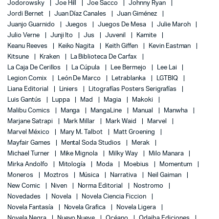
Jodorowsky
Joe Hill
Joe Sacco
Johnny Ryan
Jordi Bernet
Juan Díaz Canales
Juan Giménez
Juanjo Guarnido
Juegos
Juegos De Mesa
Julie Maroh
Julio Verne
Junji Ito
Jus
Juvenil
Kamite
Keanu Reeves
Keiko Nagita
Keith Giffen
Kevin Eastman
Kitsune
Kraken
La Biblioteca De Carfax
La Caja De Cerillos
La Cúpula
Lee Bermejo
Lee Lai
Legion Comix
León De Marco
Letrablanka
LGTBIQ
Liana Editorial
Liniers
Litografías Posters Serigrafías
Luis Gantús
Luppa
Mad
Magia
Makoki
Malibu Comics
Manga
MangaLine
Manual
Manwha
Marjane Satrapi
Mark Millar
Mark Waid
Marvel
Marvel México
Mary M. Talbot
Matt Groening
Mayfair Games
Mental Soda Studios
Merak
Michael Turner
Mike Mignola
Milky Way
Milo Manara
Mirka Andolfo
Mitología
Moda
Moebius
Momentum
Moneros
Moztros
Música
Narrativa
Neil Gaiman
New Comic
Niven
Norma Editorial
Nostromo
Novedades
Novela
Novela Ciencia Ficcion
Novela Fantasía
Novela Grafica
Novela Ligera
Novela Negra
Nuevo Nueve
Océano
Odaiba Ediciones