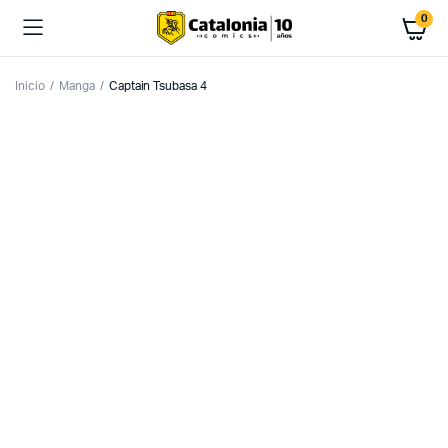
0
Inicio
Manga
Captain Tsubasa 4