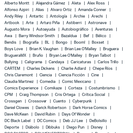
Alberto Montt
Alejandra Gámez
Aleta
Alex Ross
Alfonso Azpiri
Alias
Alvaro Ortiz
Amanda Conner
Andy Riley
Antartic
Antología
Archie
Arechi
Artbook
Arte
Arturo Piña
Astiberri
Astronave
Augusto Mora
Autoayuda
Autobiográfico
Aventuras
Awa
Barry Windsor Smith
Bazaldua
Bef
Bélico
Bendis
Biografía
BL
Bongo
Boom!
Boxset
Boys Love
Brian K. Vaughan
Brian Lee O'Malley
Bruguera
BrugueraMX
Bruño
Bryan Lee O'Malley
Bryan Talbot
Bullying
Caligrama
Candaya
Caricaturas
Carlos Trillo
CARTEM
Charles Dickens
Charlie Adlard
Chepe Ríos
Chris Claremont
Ciencia
Ciencia Ficción
Cine
Claudia Martinez
Comedia
Comic Mexicano
Comics Experience
Comikaze
Corteza
Costumbrismo
CPM
Craig Thompson
Cris Ortega
Crítica Social
Crossgen
Crossover
Cuento
Cyberpunk
Daniel Clowes
Darick Robertson
Dark Horse Comics
Dave McKean
David Rubin
Days Of Wonder
DC Black Label
DC Comics
Deb JJ Lee
DeBolsillo
Deporte
Diábolo
Dibbuks
Diego Pun
Disney