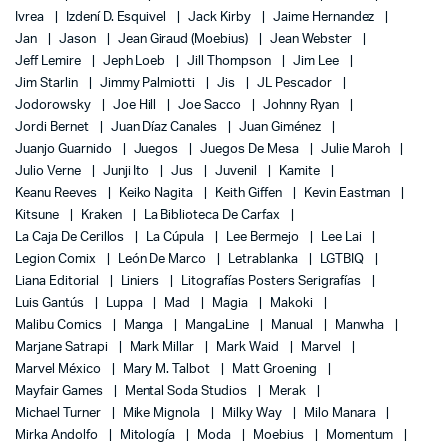
Ivrea
Izdení D. Esquivel
Jack Kirby
Jaime Hernandez
Jan
Jason
Jean Giraud (Moebius)
Jean Webster
Jeff Lemire
Jeph Loeb
Jill Thompson
Jim Lee
Jim Starlin
Jimmy Palmiotti
Jis
JL Pescador
Jodorowsky
Joe Hill
Joe Sacco
Johnny Ryan
Jordi Bernet
Juan Díaz Canales
Juan Giménez
Juanjo Guarnido
Juegos
Juegos De Mesa
Julie Maroh
Julio Verne
Junji Ito
Jus
Juvenil
Kamite
Keanu Reeves
Keiko Nagita
Keith Giffen
Kevin Eastman
Kitsune
Kraken
La Biblioteca De Carfax
La Caja De Cerillos
La Cúpula
Lee Bermejo
Lee Lai
Legion Comix
León De Marco
Letrablanka
LGTBIQ
Liana Editorial
Liniers
Litografías Posters Serigrafías
Luis Gantús
Luppa
Mad
Magia
Makoki
Malibu Comics
Manga
MangaLine
Manual
Manwha
Marjane Satrapi
Mark Millar
Mark Waid
Marvel
Marvel México
Mary M. Talbot
Matt Groening
Mayfair Games
Mental Soda Studios
Merak
Michael Turner
Mike Mignola
Milky Way
Milo Manara
Mirka Andolfo
Mitología
Moda
Moebius
Momentum