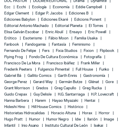
DOC PASTOR
DOLMEN EDITORIAL
Drama
Dynamite
Ecc
Ecchi
Ecología
Economía
Eddie Campbell
Edgar Clement
Edgar P. Jacobs
Ediciones B
Ediciones Babylon
Ediciones Ekaré
Edicions Ponent
Editorial Antonio Machado
Editorial Planeta
El Torres
Elisa Galván Escobar
Enric Abulí
Ensayo
Eric Powell
Erótico
Esoterismo
Fábio Moon
Familia Usaka
Fanbook
Fandogamia
Fantasía
Feminismo
Fernando De Felipe
Fers
Fixia Studios
Fixion
Flipbook
Flying Frog
Fondo De Cultura Económica
Fotografía
Francisco De La Mora
Francisco Ibáñez
Frank Miller
Frederik Peeters
Fulgencio Pimentel
Full House
Funko
Gabriel Bá
Gallito Comics
Garth Ennis
Gastronomía
George Perez
Gerard Way
Germán Butze
Glénat
Gore
Grant Morrison
Gredos
Greg Capullo
Greg Rucka
Guido Crepax
Guy Delisle
H.G. Santarriaga
H.P. Lovecraft
Hanna Barbera
Harem
Hayao Miyazaki
Hentai
Hideshi Hino
Hill House Comics
Histórico
Historietas Hidrocalidas
Horacio Altuna
Horax
Horror
Hugo Pratt
Humor
Humor Negro
Idw
Ilarión
Image
Infantil
Inio Asano
Instituto Cultural De León
Isekai