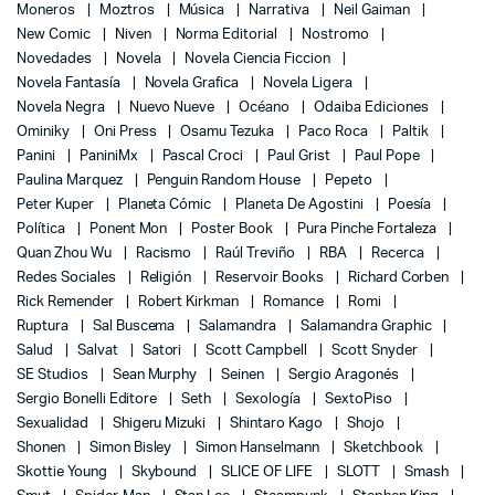
Moneros
Moztros
Música
Narrativa
Neil Gaiman
New Comic
Niven
Norma Editorial
Nostromo
Novedades
Novela
Novela Ciencia Ficcion
Novela Fantasía
Novela Grafica
Novela Ligera
Novela Negra
Nuevo Nueve
Océano
Odaiba Ediciones
Ominiky
Oni Press
Osamu Tezuka
Paco Roca
Paltik
Panini
PaniniMx
Pascal Croci
Paul Grist
Paul Pope
Paulina Marquez
Penguin Random House
Pepeto
Peter Kuper
Planeta Cómic
Planeta De Agostini
Poesía
Política
Ponent Mon
Poster Book
Pura Pinche Fortaleza
Quan Zhou Wu
Racismo
Raúl Treviño
RBA
Recerca
Redes Sociales
Religión
Reservoir Books
Richard Corben
Rick Remender
Robert Kirkman
Romance
Romi
Ruptura
Sal Buscema
Salamandra
Salamandra Graphic
Salud
Salvat
Satori
Scott Campbell
Scott Snyder
SE Studios
Sean Murphy
Seinen
Sergio Aragonés
Sergio Bonelli Editore
Seth
Sexología
SextoPiso
Sexualidad
Shigeru Mizuki
Shintaro Kago
Shojo
Shonen
Simon Bisley
Simon Hanselmann
Sketchbook
Skottie Young
Skybound
SLICE OF LIFE
SLOTT
Smash