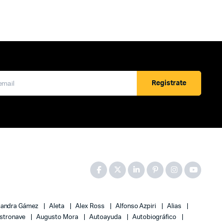
Registrate
jandra Gámez
Aleta
Alex Ross
Alfonso Azpiri
Alias
stronave
Augusto Mora
Autoayuda
Autobiográfico