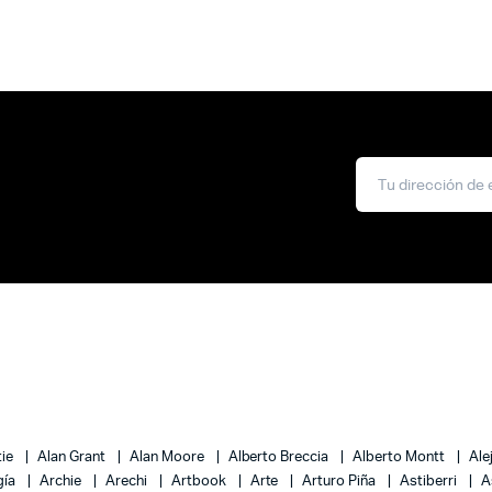
tie
Alan Grant
Alan Moore
Alberto Breccia
Alberto Montt
Ale
gía
Archie
Arechi
Artbook
Arte
Arturo Piña
Astiberri
A