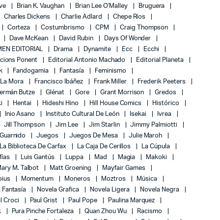
ove
Brian K. Vaughan
Brian Lee O'Malley
Bruguera
Charles Dickens
Charlie Adlard
Chepe Ríos
Corteza
Costumbrismo
CPM
Craig Thompson
Dave McKean
David Rubin
Days Of Wonder
EN EDITORIAL
Drama
Dynamite
Ecc
Ecchi
icions Ponent
Editorial Antonio Machado
Editorial Planeta
k
Fandogamia
Fantasía
Feminismo
 La Mora
Francisco Ibáñez
Frank Miller
Frederik Peeters
ermán Butze
Glénat
Gore
Grant Morrison
Gredos
ki
Hentai
Hideshi Hino
Hill House Comics
Histórico
Inio Asano
Instituto Cultural De León
Isekai
Ivrea
Jill Thompson
Jim Lee
Jim Starlin
Jimmy Palmiotti
 Guarnido
Juegos
Juegos De Mesa
Julie Maroh
La Biblioteca De Carfax
La Caja De Cerillos
La Cúpula
fías
Luis Gantús
Luppa
Mad
Magia
Makoki
ary M. Talbot
Matt Groening
Mayfair Games
bius
Momentum
Moneros
Moztros
Música
 Fantasía
Novela Grafica
Novela Ligera
Novela Negra
l Croci
Paul Grist
Paul Pope
Paulina Marquez
k
Pura Pinche Fortaleza
Quan Zhou Wu
Racismo