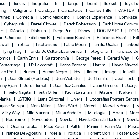
lico
Bendis
Biografía
BL
Bongo
Boom!
Boxset
Boys L
ying
Caligrama
Candaya
Caricaturas
Carlos Trillo
CARTEM
rtinez
Comedia
Comic Mexicano
Comics Experience
Comikaze
Cyberpunk
Daniel Clowes
Darick Robertson
Dark Horse Comics
te
Diábolo
Dibbuks
Diego Pun
Disney
DOC PASTOR
DOLM
r P. Jacobs
Ediciones B
Ediciones Babylon
Ediciones Ekaré
Ed
Powell
Erótico
Esoterismo
Fábio Moon
Familia Usaka
Fanboo
Flying Frog
Fondo De Cultura Económica
Fotografía
Francisco De
Comics
Garth Ennis
Gastronomía
George Perez
Gerard Way
G
 Santarriaga
H.P. Lovecraft
Hanna Barbera
Harem
Hayao Miyaza
ugo Pratt
Humor
Humor Negro
Idw
Ilarión
Image
Infantil
on
Jean Giraud (Moebius)
Jean Webster
Jeff Lemire
Jeph Loeb
hnny Ryan
Jordi Bernet
Juan Díaz Canales
Juan Giménez
Juanjo
s
Keiko Nagita
Keith Giffen
Kevin Eastman
Kitsune
Kraken
blanka
LGTBIQ
Liana Editorial
Liniers
Litografías Posters Serigra
rjane Satrapi
Mark Millar
Mark Waid
Marvel
Marvel México
M
Milky Way
Milo Manara
Mirka Andolfo
Mitología
Moda
Moe
l
Nostromo
Novedades
Novela
Novela Ciencia Ficcion
Novela
ess
Osamu Tezuka
Paco Roca
Paltik
Panini
PaniniMx
Pasca
Planeta De Agostini
Poesía
Política
Ponent Mon
Poster Boo