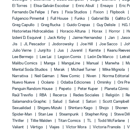
El Torres
Elisa Galván Escobar
Enric Abulí
Ensayo
Eric 
Fernando De Felipe
Fers
Fixia Studios
Fixion
Flipbook
Fulgencio Pimentel
Full House
Funko
Gabriel Bá
Gallito 
Greg Capullo
Greg Rucka
Guido Crepax
Guy Delisle
H.G.
Historietas Hidrocalidas
Horacio Altuna
Horax
Horror
H
Izdení D. Esquivel
Jack Kirby
Jaime Hernandez
Jan
Jas
Jis
JL Pescador
Jodorowsky
Joe Hill
Joe Sacco
Jo
Julio Verne
Junji Ito
Jus
Juvenil
Kamite
Keanu Reeve
Lee Bermejo
Lee Lai
Legion Comix
León De Marco
Letra
Malibu Comics
Manga
MangaLine
Manual
Manwha
Ma
Mental Soda Studios
Merak
Michael Turner
Mike Mignola
Narrativa
Neil Gaiman
New Comic
Niven
Norma Editoria
Nuevo Nueve
Océano
Odaiba Ediciones
Ominiky
Oni Pr
Penguin Random House
Pepeto
Peter Kuper
Planeta Cómic
Raúl Treviño
RBA
Recerca
Redes Sociales
Religión
Re
Salamandra Graphic
Salud
Salvat
Satori
Scott Campbel
Sexualidad
Shigeru Mizuki
Shintaro Kago
Shojo
Shonen
Spider-Man
Stan Lee
Steampunk
Stephen King
Steve Dil
Thriller
Tillie Walden
Titan Comics
TL
Todd McFarlane
Valiant
Vértigo
Viajes
Víctor Mora
Victoria Francés
V