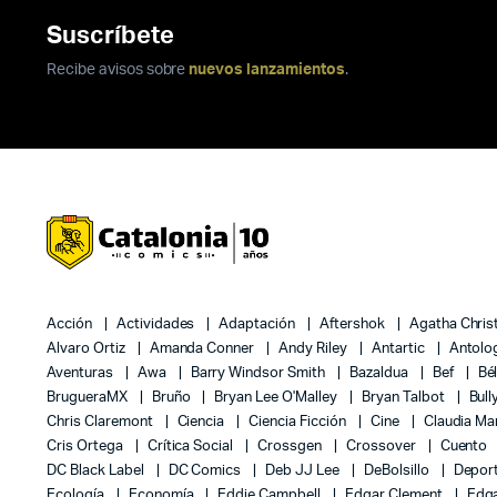
Suscríbete
Recibe avisos sobre
nuevos lanzamientos
.
Acción
Actividades
Adaptación
Aftershok
Agatha Chris
Alvaro Ortiz
Amanda Conner
Andy Riley
Antartic
Antolo
Aventuras
Awa
Barry Windsor Smith
Bazaldua
Bef
Bé
BrugueraMX
Bruño
Bryan Lee O'Malley
Bryan Talbot
Bull
Chris Claremont
Ciencia
Ciencia Ficción
Cine
Claudia Ma
Cris Ortega
Crítica Social
Crossgen
Crossover
Cuento
DC Black Label
DC Comics
Deb JJ Lee
DeBolsillo
Depor
Ecología
Economía
Eddie Campbell
Edgar Clement
Edga