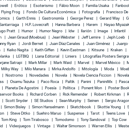
Powell
Erótico
Esoterismo
Fábio Moon
Familia Usaka
Fanboo
Flying Frog
Fondo De Cultura Económica
Fotografía
Francisco De
Comics
Garth Ennis
Gastronomía
George Perez
Gerard Way
G
 Santarriaga
H.P. Lovecraft
Hanna Barbera
Harem
Hayao Miyaza
ugo Pratt
Humor
Humor Negro
Idw
Ilarión
Image
Infantil
on
Jean Giraud (Moebius)
Jean Webster
Jeff Lemire
Jeph Loeb
hnny Ryan
Jordi Bernet
Juan Díaz Canales
Juan Giménez
Juanjo
s
Keiko Nagita
Keith Giffen
Kevin Eastman
Kitsune
Kraken
blanka
LGTBIQ
Liana Editorial
Liniers
Litografías Posters Serigra
rjane Satrapi
Mark Millar
Mark Waid
Marvel
Marvel México
M
Milky Way
Milo Manara
Mirka Andolfo
Mitología
Moda
Moe
l
Nostromo
Novedades
Novela
Novela Ciencia Ficcion
Novela
ess
Osamu Tezuka
Paco Roca
Paltik
Panini
PaniniMx
Pasca
Planeta De Agostini
Poesía
Política
Ponent Mon
Poster Boo
servoir Books
Richard Corben
Rick Remender
Robert Kirkman
l
Scott Snyder
SE Studios
Sean Murphy
Seinen
Sergio Arago
Simon Bisley
Simon Hanselmann
Sketchbook
Skottie Young
lon
Steve Ditko
Suehiro Maruo
Suspense
Tarot
Teens Love
Tom King
Tom Tirabosco
Tomodomo
Tony Sandoval
Top Cow
id
Videojuegos
Vintage
Walter Simonson
Warren Ellis
Weste