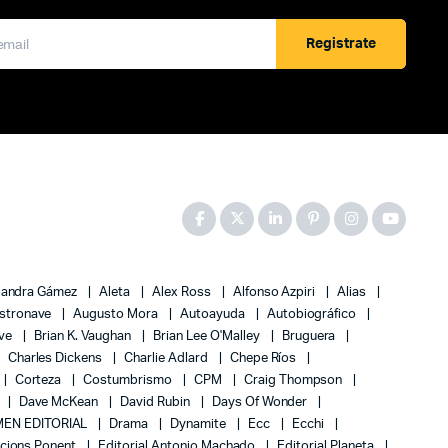
Registrate
jandra Gámez
Aleta
Alex Ross
Alfonso Azpiri
Alias
stronave
Augusto Mora
Autoayuda
Autobiográfico
ove
Brian K. Vaughan
Brian Lee O'Malley
Bruguera
Charles Dickens
Charlie Adlard
Chepe Ríos
Corteza
Costumbrismo
CPM
Craig Thompson
Dave McKean
David Rubin
Days Of Wonder
EN EDITORIAL
Drama
Dynamite
Ecc
Ecchi
icions Ponent
Editorial Antonio Machado
Editorial Planeta