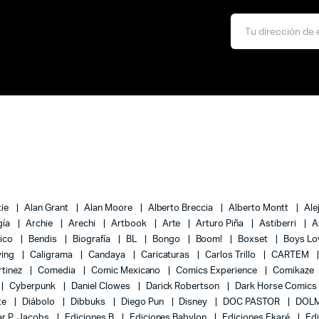
tie
Alan Grant
Alan Moore
Alberto Breccia
Alberto Montt
Ale
gía
Archie
Arechi
Artbook
Arte
Arturo Piña
Astiberri
A
lico
Bendis
Biografía
BL
Bongo
Boom!
Boxset
Boys L
ying
Caligrama
Candaya
Caricaturas
Carlos Trillo
CARTEM
rtinez
Comedia
Comic Mexicano
Comics Experience
Comikaze
Cyberpunk
Daniel Clowes
Darick Robertson
Dark Horse Comics
te
Diábolo
Dibbuks
Diego Pun
Disney
DOC PASTOR
DOLM
r P. Jacobs
Ediciones B
Ediciones Babylon
Ediciones Ekaré
Ed