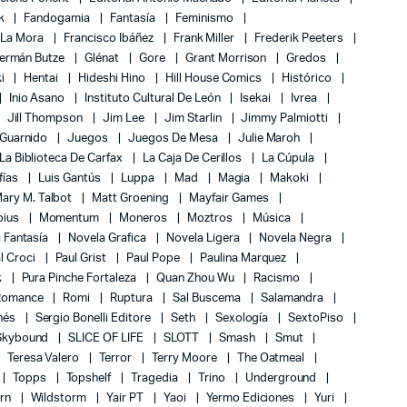
k
Fandogamia
Fantasía
Feminismo
 La Mora
Francisco Ibáñez
Frank Miller
Frederik Peeters
ermán Butze
Glénat
Gore
Grant Morrison
Gredos
ki
Hentai
Hideshi Hino
Hill House Comics
Histórico
Inio Asano
Instituto Cultural De León
Isekai
Ivrea
Jill Thompson
Jim Lee
Jim Starlin
Jimmy Palmiotti
 Guarnido
Juegos
Juegos De Mesa
Julie Maroh
La Biblioteca De Carfax
La Caja De Cerillos
La Cúpula
fías
Luis Gantús
Luppa
Mad
Magia
Makoki
ary M. Talbot
Matt Groening
Mayfair Games
bius
Momentum
Moneros
Moztros
Música
 Fantasía
Novela Grafica
Novela Ligera
Novela Negra
l Croci
Paul Grist
Paul Pope
Paulina Marquez
k
Pura Pinche Fortaleza
Quan Zhou Wu
Racismo
Romance
Romi
Ruptura
Sal Buscema
Salamandra
nés
Sergio Bonelli Editore
Seth
Sexología
SextoPiso
Skybound
SLICE OF LIFE
SLOTT
Smash
Smut
Teresa Valero
Terror
Terry Moore
The Oatmeal
Topps
Topshelf
Tragedia
Trino
Underground
rn
Wildstorm
Yair PT
Yaoi
Yermo Ediciones
Yuri