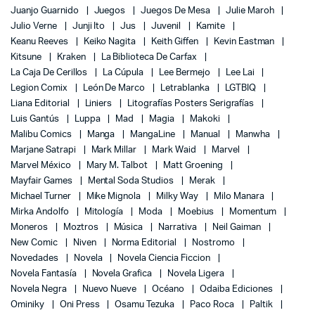
Juanjo Guarnido
Juegos
Juegos De Mesa
Julie Maroh
Julio Verne
Junji Ito
Jus
Juvenil
Kamite
Keanu Reeves
Keiko Nagita
Keith Giffen
Kevin Eastman
Kitsune
Kraken
La Biblioteca De Carfax
La Caja De Cerillos
La Cúpula
Lee Bermejo
Lee Lai
Legion Comix
León De Marco
Letrablanka
LGTBIQ
Liana Editorial
Liniers
Litografías Posters Serigrafías
Luis Gantús
Luppa
Mad
Magia
Makoki
Malibu Comics
Manga
MangaLine
Manual
Manwha
Marjane Satrapi
Mark Millar
Mark Waid
Marvel
Marvel México
Mary M. Talbot
Matt Groening
Mayfair Games
Mental Soda Studios
Merak
Michael Turner
Mike Mignola
Milky Way
Milo Manara
Mirka Andolfo
Mitología
Moda
Moebius
Momentum
Moneros
Moztros
Música
Narrativa
Neil Gaiman
New Comic
Niven
Norma Editorial
Nostromo
Novedades
Novela
Novela Ciencia Ficcion
Novela Fantasía
Novela Grafica
Novela Ligera
Novela Negra
Nuevo Nueve
Océano
Odaiba Ediciones
Ominiky
Oni Press
Osamu Tezuka
Paco Roca
Paltik