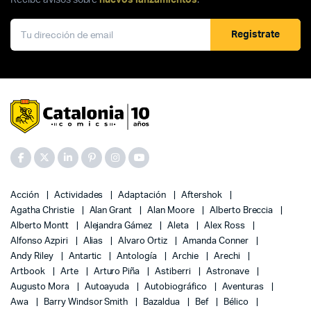
Recibe avisos sobre
nuevos lanzamientos
.
Registrate
Acción
Actividades
Adaptación
Aftershok
Agatha Christie
Alan Grant
Alan Moore
Alberto Breccia
Alberto Montt
Alejandra Gámez
Aleta
Alex Ross
Alfonso Azpiri
Alias
Alvaro Ortiz
Amanda Conner
Andy Riley
Antartic
Antología
Archie
Arechi
Artbook
Arte
Arturo Piña
Astiberri
Astronave
Augusto Mora
Autoayuda
Autobiográfico
Aventuras
Awa
Barry Windsor Smith
Bazaldua
Bef
Bélico