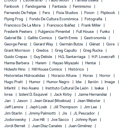
Erótico
Esoterismo
Fábio Moon
Familia Usaka
Fanbook
Fandogamia
Fantasía
Feminismo
Fernando De Felipe
Fers
Fixia Studios
Fixion
Flipbook
Flying Frog
Fondo De Cultura Económica
Fotografía
Francisco De La Mora
Francisco Ibáñez
Frank Miller
Frederik Peeters
Fulgencio Pimentel
Full House
Funko
Gabriel Bá
Gallito Comics
Garth Ennis
Gastronomía
George Perez
Gerard Way
Germán Butze
Glénat
Gore
Grant Morrison
Gredos
Greg Capullo
Greg Rucka
Guido Crepax
Guy Delisle
H.G. Santarriaga
H.P. Lovecraft
Hanna Barbera
Harem
Hayao Miyazaki
Hentai
Hideshi Hino
Hill House Comics
Histórico
Historietas Hidrocalidas
Horacio Altuna
Horax
Horror
Hugo Pratt
Humor
Humor Negro
Idw
Ilarión
Image
Infantil
Inio Asano
Instituto Cultural De León
Isekai
Ivrea
Izdení D. Esquivel
Jack Kirby
Jaime Hernandez
Jan
Jason
Jean Giraud (Moebius)
Jean Webster
Jeff Lemire
Jeph Loeb
Jill Thompson
Jim Lee
Jim Starlin
Jimmy Palmiotti
Jis
JL Pescador
Jodorowsky
Joe Hill
Joe Sacco
Johnny Ryan
Jordi Bernet
Juan Díaz Canales
Juan Giménez