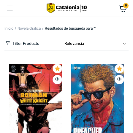
0
Inicio
Novela Gráfica
Resultados de búsqueda para “”
Filter Products
cio
cio
imo
ximo