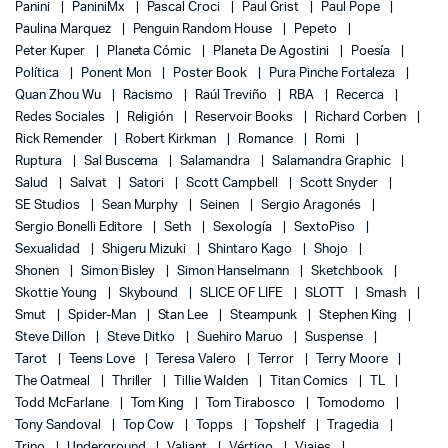
Panini
PaniniMx
Pascal Croci
Paul Grist
Paul Pope
Paulina Marquez
Penguin Random House
Pepeto
Peter Kuper
Planeta Cómic
Planeta De Agostini
Poesía
Política
Ponent Mon
Poster Book
Pura Pinche Fortaleza
Quan Zhou Wu
Racismo
Raúl Treviño
RBA
Recerca
Redes Sociales
Religión
Reservoir Books
Richard Corben
Rick Remender
Robert Kirkman
Romance
Romi
Ruptura
Sal Buscema
Salamandra
Salamandra Graphic
Salud
Salvat
Satori
Scott Campbell
Scott Snyder
SE Studios
Sean Murphy
Seinen
Sergio Aragonés
Sergio Bonelli Editore
Seth
Sexología
SextoPiso
Sexualidad
Shigeru Mizuki
Shintaro Kago
Shojo
Shonen
Simon Bisley
Simon Hanselmann
Sketchbook
Skottie Young
Skybound
SLICE OF LIFE
SLOTT
Smash
Smut
Spider-Man
Stan Lee
Steampunk
Stephen King
Steve Dillon
Steve Ditko
Suehiro Maruo
Suspense
Tarot
Teens Love
Teresa Valero
Terror
Terry Moore
The Oatmeal
Thriller
Tillie Walden
Titan Comics
TL
Todd McFarlane
Tom King
Tom Tirabosco
Tomodomo
Tony Sandoval
Top Cow
Topps
Topshelf
Tragedia
Trino
Underground
Valiant
Vértigo
Viajes