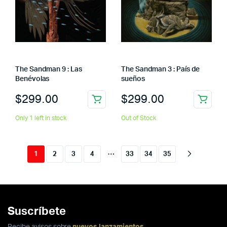
The Sandman 9 : Las
The Sandman 3 : País de
Benévolas
sueños
$
299.00
$
299.00
Only 1 left in stock
Out of Stock
…
1
2
3
4
33
34
35
Suscríbete