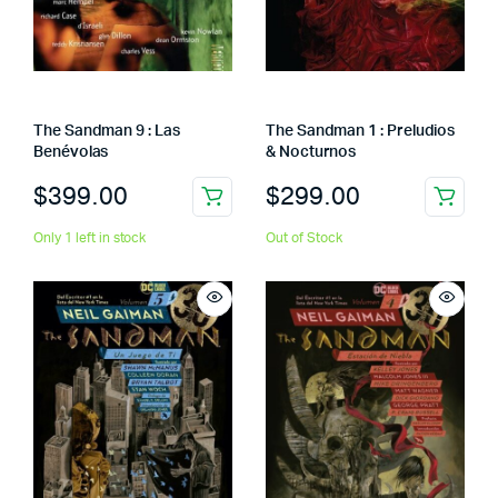
The Sandman 9 : Las
The Sandman 1 : Preludios
Benévolas
& Nocturnos
$
399.00
$
299.00
Only 1 left in stock
Out of Stock