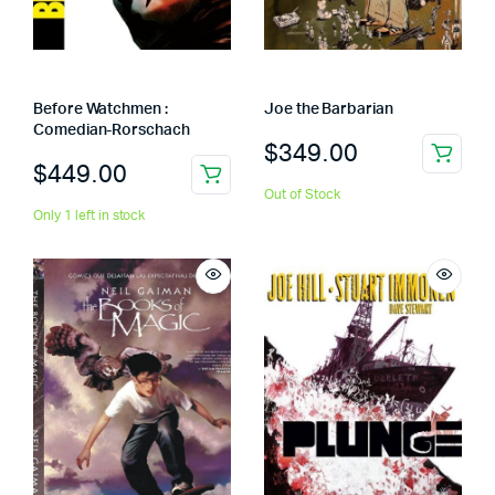
Before Watchmen :
Joe the Barbarian
Comedian-Rorschach
$
349.00
$
449.00
Out of Stock
Only 1 left in stock