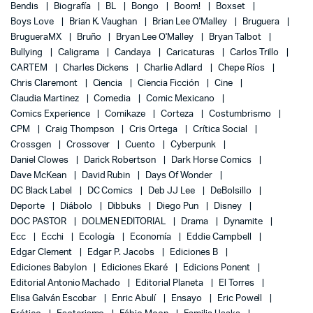
Bendis
Biografía
BL
Bongo
Boom!
Boxset
Boys Love
Brian K. Vaughan
Brian Lee O'Malley
Bruguera
BrugueraMX
Bruño
Bryan Lee O'Malley
Bryan Talbot
Bullying
Caligrama
Candaya
Caricaturas
Carlos Trillo
CARTEM
Charles Dickens
Charlie Adlard
Chepe Ríos
Chris Claremont
Ciencia
Ciencia Ficción
Cine
Claudia Martinez
Comedia
Comic Mexicano
Comics Experience
Comikaze
Corteza
Costumbrismo
CPM
Craig Thompson
Cris Ortega
Crítica Social
Crossgen
Crossover
Cuento
Cyberpunk
Daniel Clowes
Darick Robertson
Dark Horse Comics
Dave McKean
David Rubin
Days Of Wonder
DC Black Label
DC Comics
Deb JJ Lee
DeBolsillo
Deporte
Diábolo
Dibbuks
Diego Pun
Disney
DOC PASTOR
DOLMEN EDITORIAL
Drama
Dynamite
Ecc
Ecchi
Ecología
Economía
Eddie Campbell
Edgar Clement
Edgar P. Jacobs
Ediciones B
Ediciones Babylon
Ediciones Ekaré
Edicions Ponent
Editorial Antonio Machado
Editorial Planeta
El Torres
Elisa Galván Escobar
Enric Abulí
Ensayo
Eric Powell